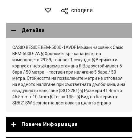
СПОДЕЛИ
Детайли
CASIO BESIDE BEM-500D-1AVDF Мъжки часовник Casio
BEM-500D-7A § Хронометър - капацитет на
измерването 29'59; точност 1 секунда. § Верижка и
корпус от неръждаема стомана § Водоустойчивост 5
бара / 50 метра – тестван при налягане 5 бара / 50
метра. Стойността на позволените метри не отговаря
на водното налягане при съответната дълбочина, а на
въздушното налягане (ISO 2281) § Размери 41.4mm x
46.5mm x 10.4mm § Тегло 135 г § Вид на батерията
SR621SW Безплатна доставка за цялата страна
Повече Информация