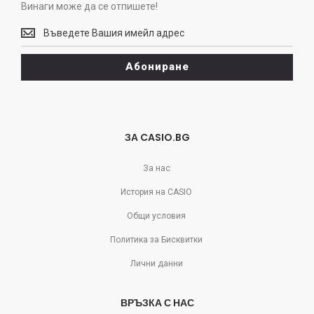
Винаги може да се отпишете!
Винаги
може
да
Абониране
се
отпишете!
ЗА CASIO.BG
За нас
История на CASIO
Общи условия
Политика за Бисквитки
Лични данни
ВРЪЗКА С НАС