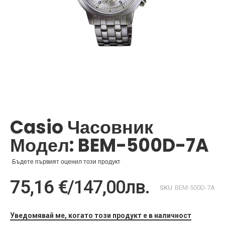
Преминете
към
началото
Casio Часовник
на
галерия
Модел: BEM-500D-7A
със
снимки
Бъдете първият оценил този продукт
75,16 €
/
147,00лв.
SKU
BEM-500D-7A
Уведомявай ме, когато този продукт е в наличност