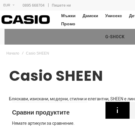
|
0895 668704
Пишете ни
EUR
Мъжки
Дамски
Унисекс
Де
Промо
G-SHOCK
Начало
Casio SHEEN
Casio SHEEN
Бляскави, изискани, модерни, стилни и елегантни, SHEEN е ли
Сравни продуктите
Нямате артикули за сравнение.