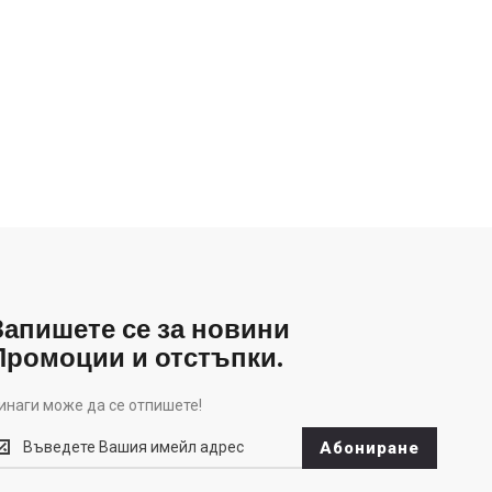
Запишете се за новини
Промоции и отстъпки.
инаги може да се отпишете!
инаги
Абониране
оже
а