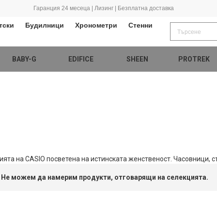
Гаранция 24 месеца | Лизинг | Безплатна доставка
тски
Будилници
Хронометри
Стенни
BABY-G
EDIFICE
SHEEN
PROTREK
нията на CASIO посветена на истинската женственост. Часовници, 
Не можем да намерим продукти, отговарящи на селекцията.