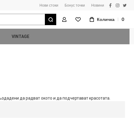
Нови стоки
Бонус точки
Новини
facebook
instagra
twitt
Търсене
Количка
0
Моят Профил
VINTAGE
създадени да радват окото и да подчертават красотата.