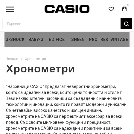
0
Търсене
G-SHOCK
BABY-G
EDIFICE
SHEEN
PROTREK
VINTAGE
Начало
Хронометри
Хронометри
"Часовници CASIO" предлагат невероятни хронометри,
които са идеални за всеки, който цени точността и стилът.
Тези изключителни часовници са създадени с най-новите
технологии и иновации, които ги правят модерни и уникални.
Съчетавайки високо качество и изящен дизайн,
хронометрите на CASIO са перфектният аксесоар за всеки
повод. Със своите мигновени функции и прецизност,
хронометрите на CASIO са надеждни и практични за всеки,