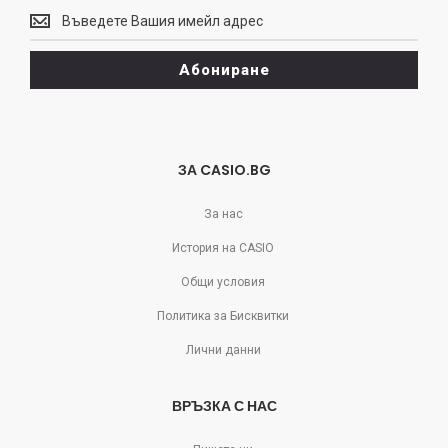
Винаги
може
да
Абониране
се
отпишете!
ЗА CASIO.BG
За нас
История на CASIO
Общи условия
Политика за Бисквитки
Лични данни
ВРЪЗКА С НАС