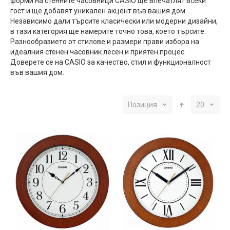
форми на стенните часовници CASIO ще впечатлят всеки
гост и ще добавят уникален акцент във вашия дом.
Независимо дали търсите класически или модерни дизайни,
в тази категория ще намерите точно това, което търсите.
Разнообразието от стилове и размери прави избора на
идеалния стенен часовник лесен и приятен процес.
Доверете се на CASIO за качество, стил и функционалност
във вашия дом.
Позиция
20