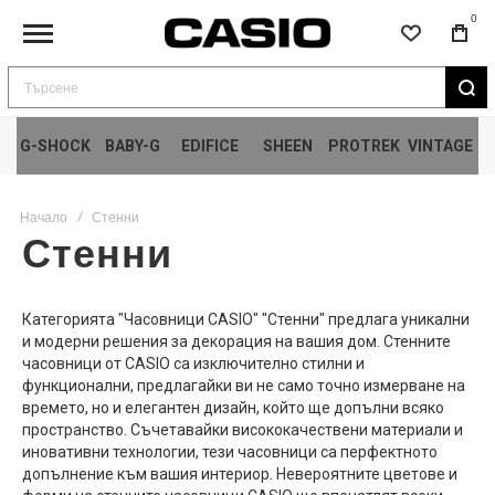
0
Търсене
G-SHOCK
BABY-G
EDIFICE
SHEEN
PROTREK
VINTAGE
Начало
Стенни
Стенни
Категорията "Часовници CASIO" "Стенни" предлага уникални
и модерни решения за декорация на вашия дом. Стенните
часовници от CASIO са изключително стилни и
функционални, предлагайки ви не само точно измерване на
времето, но и елегантен дизайн, който ще допълни всяко
пространство. Съчетавайки висококачествени материали и
иновативни технологии, тези часовници са перфектното
допълнение към вашия интериор. Невероятните цветове и