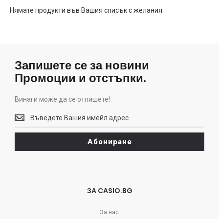
Нямате продукти във Вашия списък с желания.
Запишете се за новини
Промоции и отстъпки.
Винаги може да се отпишете!
Винаги
може
да
Абониране
се
отпишете!
ЗА CASIO.BG
За нас