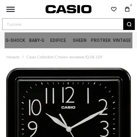
0
Търсене
G-SHOCK
BABY-G
EDIFICE
SHEEN
PROTREK
VINTAGE
Начало
Casio Collection Стенен часовник IQ-06-1DF
Преминете
към
края
на
галерията
на
изображенията