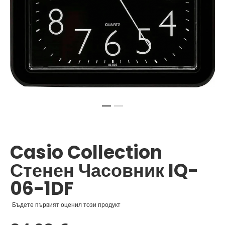
Преминете
към
началото
Casio Collection
на
галерия
Стенен Часовник IQ-
със
снимки
06-1DF
Бъдете първият оценил този продукт