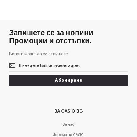
Запишете се за новини
Промоции и отстъпки.
Винаги може да се отпишете!
Винаги
може
да
Абониране
се
отпишете!
ЗА CASIO.BG
За нас
История на CASIO