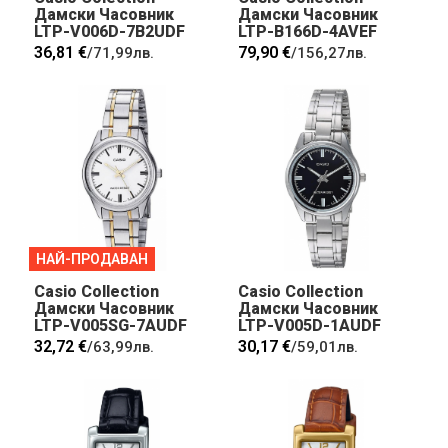
Дамски Часовник
Дамски Часовник
LTP-V006D-7B2UDF
LTP-B166D-4AVEF
36,81 €
79,90 €
/
71,99лв.
/
156,27лв.
НАЙ-ПРОДАВАН
Casio Collection
Casio Collection
Дамски Часовник
Дамски Часовник
LTP-V005SG-7AUDF
LTP-V005D-1AUDF
32,72 €
30,17 €
/
63,99лв.
/
59,01лв.