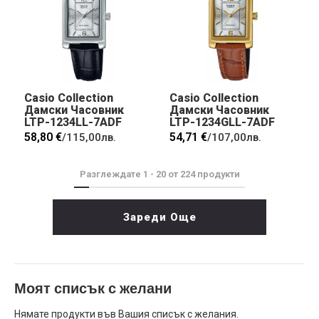
Casio Collection
Casio Collection
Дамски Часовник
Дамски Часовник
LTP-1234LL-7ADF
LTP-1234GLL-7ADF
58,80 €
54,71 €
/
115,00лв.
/
107,00лв.
Разглеждате
1
-
20
от
224
продукти
Зареди Още
Моят списък с желани
Нямате продукти във Вашия списък с желания.