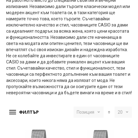
на работното място до специални събития и вечерни
излизания. Независимо дали търсите класически модел или
модерен акцент към тоалета си, в тази категория ще
намерите точно това, което търсите. Съчетавайки
изключително качество и стил, часовниците CASIO за дами
са идеалният подарък за всяка жена, която цени красотата
и функционалността. Независимо дали сте начинаеща в
света на модата или опитен ценител, тези часовници ще ви
впечатлят със своя изискан дизайн и надеждна изработка.
Не се колебайте да инвестирате в един от часовниците
CASIO за дами и да добавите уникален акцент към вашия
стил. Съчетавайки качество, стил и функционалност, тези
часовници са перфектното допълнение към вашия тоалет и
аксесоари, които никога няма да излязат от мода. Не
пропускайте възможността да си осигурите един от тези
невероятни часовници и да бъдете винаги на време и в стил!
ФИЛТЪР
Позиция
20