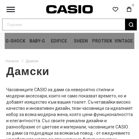
0
Търсене
G-SHOCK
BABY-G
EDIFICE
SHEEN
PROTREK
VINTAGE
Начало
Дамски
Дамски
Часовниците CASIO за дами са невероятно стилни и
модерни аксесоари, които не само показват времето, но и
добавят изящество към вашия тоалет. Съчетавайки високо
качество и иновативен дизайн, тези часовници са идеалният
избор за всяка модерна жена, която цени функционалността
и елегантността. Със своите уникални дизайни и
разнообразие от цветове и материали, часовниците CASIO
за дами са подходящи за всякакъв повод - от ежедневието