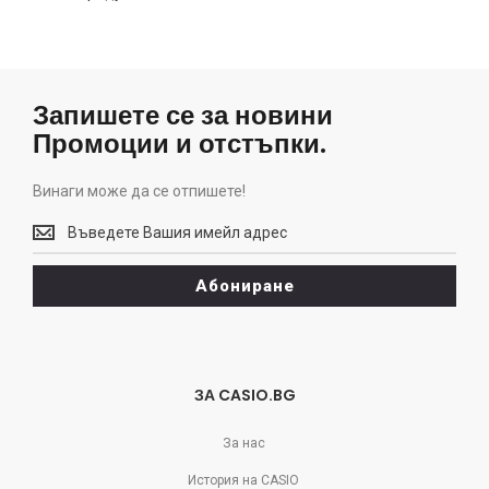
Запишете се за новини
Промоции и отстъпки.
Винаги може да се отпишете!
Винаги
може
да
Абониране
се
отпишете!
ЗА CASIO.BG
За нас
История на CASIO