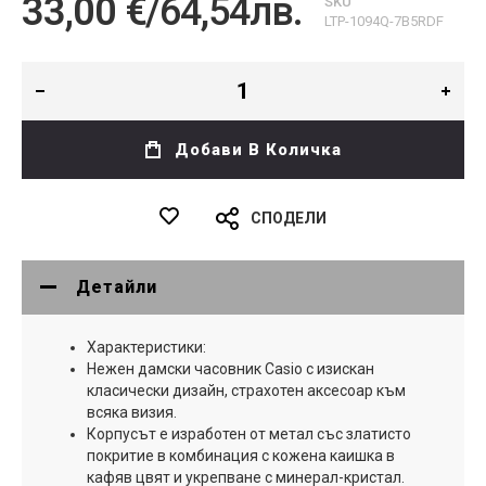
33,00 €
/
64,54лв.
SKU
LTP-1094Q-7B5RDF
Добави В Количка
СПОДЕЛИ
Детайли
Характеристики:
Нежен дамски часовник Casio с изискан
класически дизайн, страхотен аксесоар към
всяка визия.
Корпусът е изработен от метал със златисто
покритие в комбинация с кожена каишка в
кафяв цвят и укрепване с минерал-кристал.