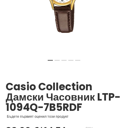
Преминете
към
началото
Casio Collection
на
галерия
Дамски Часовник LTP-
със
снимки
1094Q-7B5RDF
Бъдете първият оценил този продукт