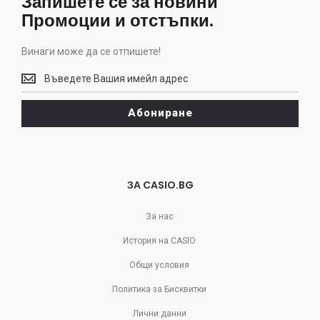
Запишете се за новини
Промоции и отстъпки.
Винаги може да се отпишете!
Винаги
може
да
Абониране
се
отпишете!
ЗА CASIO.BG
За нас
История на CASIO
Общи условия
Политика за Бисквитки
Лични данни