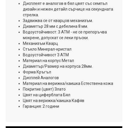
Дисплеят е аналогов в бял цвят със семпъл
дизайн и нежен детайл сърчице на секундната
стрелка.
Задвижва се от кварцов механизъм.
Диаметър 28 мм с дебелина 8 мм.
Водоустойчивост: 3 ATM - не се препоръчва
мокрене, допускат се леки пръски.
Механизъм Кварц
Стъкло Минерал-кристал
Водоустойчивост 3 ATM
Материал на корпус Метал
Диаметър/Размер на корпусa 28мм.
Форма Кръгъл
Дисплей Аналогов
Материал на верижка/каишка Естествена кожа
Покритие (цвят) Злато
Цвят на циферблата Бял
Цвят на верижка/каишка Кафяв
Гаранция: 2 години