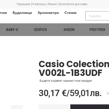
Гаранция 24 месеца | Лизинг | Безплатна доставка
тски
Будилници
Хронометри
Стенни
BABY-G
EDIFICE
SHEEN
PROTREK
Casio Colectio
V002L-1B3UDF
Бъдете първият оценил този продукт
30,17 €
/
59,01лв.
S