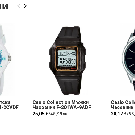
ли
‹
›
етски
Casio Collection Мъжки
Casio Col
H-2CVDF
Часовник F-201WA-9ADF
Часовник
25,05 €
28,12 €
/
48,99лв.
/
55