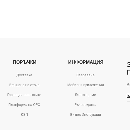
ПОРЪЧКИ
ИНФОРМАЦИЯ
Доставка
Сверяване
В
Връщане на стока
Мобилни приложения
В
Гаранция на стоките
Лятно време
м
д
Платформа на ОРС
Ръководства
с
КЗП
Видео Инструкции
о