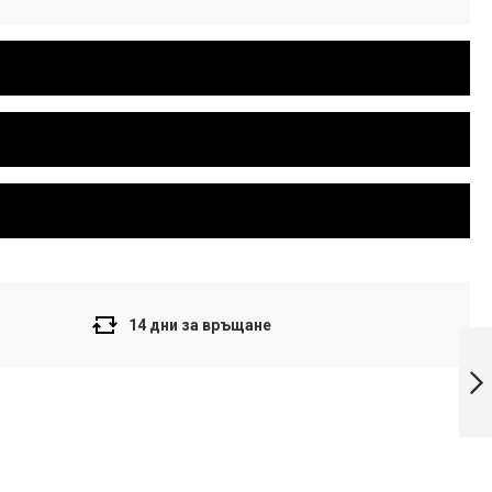
14 дни за връщане
Casio Colection
Дамски
часовник LTP-
V006D-7BUDF
Напред