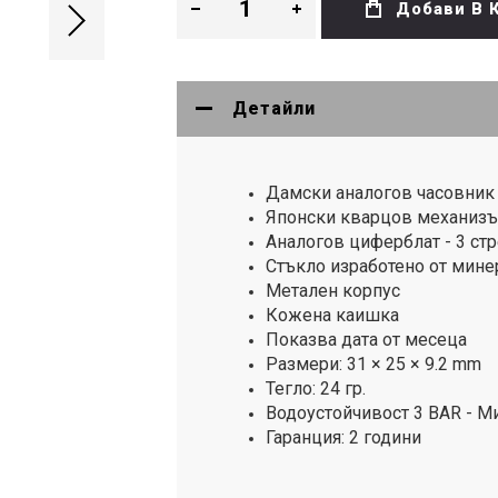
Добави В 
Детайли
Дамски аналогов часовник C
Японски кварцов механиз
Аналогов циферблат - 3 стре
Стъкло изработено от мине
Метален корпус
Кожена каишка
Показва дата от месеца
Размери: 31 × 25 × 9.2 mm
Тегло: 24 гр.
Водоустойчивост 3 BAR - М
Гаранция: 2 години