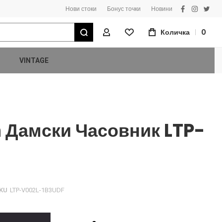
Нови стоки
Бонус точки
Новини
facebook
instagra
twitt
Търсене
Количка
0
Моят Профил
VINTAGE
n Дамски Часовник LTP-
KU
LTP-V002L-1B3UDF