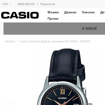
|
0895 668704
Пишете ни
EUR
Мъжки
Дамски
Унисекс
Де
Промо
G-SHOCK
Начало
Casio Colection Дамски часовник LTP-V002L-1B3UDF
Преминете
към
края
на
галерията
на
изображенията