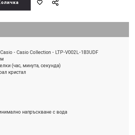
Количка
asio - Casio Collection - LTP-V002L-1B3UDF
ъм
лки (час, минута, секунда)
рал кристал
инимално напръскване с вода