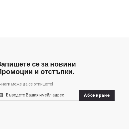
Запишете се за новини
Промоции и отстъпки.
инаги може да се отпишете!
инаги
Абониране
оже
а
е
тпишете!