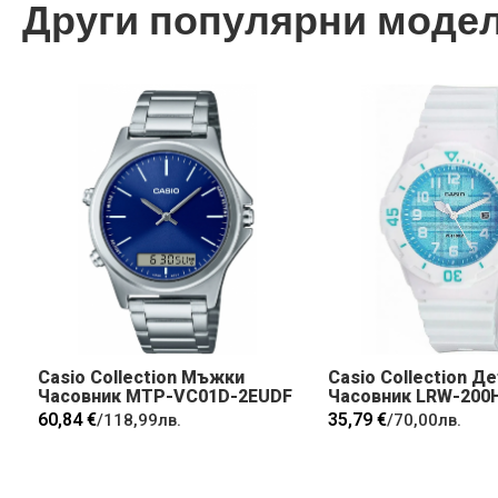
Други популярни моде
Casio Collection Мъжки
Casio Collection Д
Часовник MTP-VC01D-2EUDF
Часовник LRW-200
60,84 €
35,79 €
/
118,99лв.
/
70,00лв.