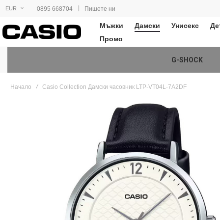
|
0895 668704
Пишете ни
EUR
Мъжки
Дамски
Унисекс
Де
Промо
G-SHOCK
Начало
Casio Collection Дамски часовник LTP-VT04L-7A2DF
Преминете
към
края
на
галерията
на
изображенията