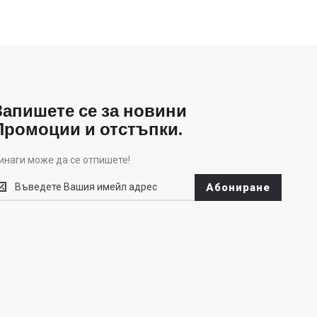
Запишете се за новини
Промоции и отстъпки.
инаги може да се отпишете!
инаги
Абониране
оже
а
е
тпишете!