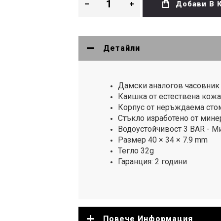
Добави В 
Детайли
Дамски аналогов часовник C
Каишка от естествена кожа
Корпус от неръждаема сто
Стъкло изработено от мине
Водоустойчивост 3 BAR - М
Размер 40 × 34 × 7.9 mm
Тегло 32g
Гаранция: 2 години
Повече Информация