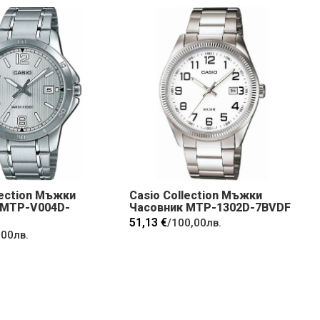
lection Мъжки
Casio Collection Мъжки
 MTP-V004D-
Часовник MTP-1302D-7BVDF
51,13 €
/
100,00лв.
,00лв.