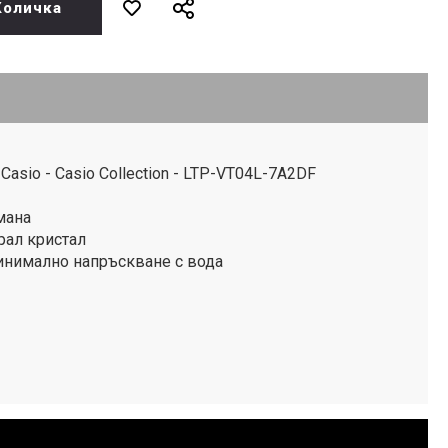
Количка
asio - Casio Collection - LTP-VT04L-7A2DF
мана
рал кристал
инимално напръскване с вода