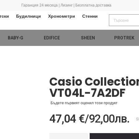
Гаранция 24 месеца | Лизинг | Безплатна доставка
тски
Будилници
Хронометри
Стенни
BABY-G
EDIFICE
SHEEN
PROTREK
Casio Collectio
VT04L-7A2DF
Бъдете първият оценил този продукт
47,04 €
/
92,00лв.
S