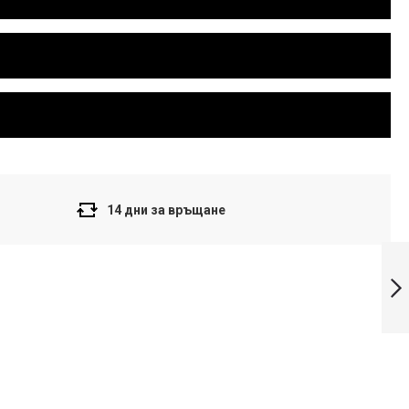
14 дни за връщане
Casio Collection
Мъжки часовник
MDV-107D-5AVDF
Напред