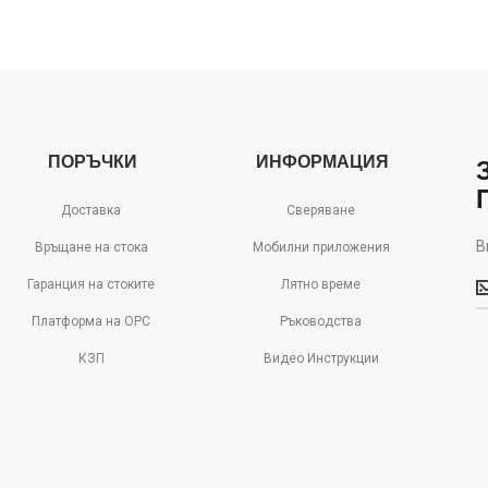
ПОРЪЧКИ
ИНФОРМАЦИЯ
Доставка
Сверяване
В
Връщане на стока
Мобилни приложения
В
Гаранция на стоките
Лятно време
м
д
Платформа на ОРС
Ръководства
с
КЗП
Видео Инструкции
о