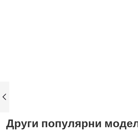
Casio Collection
Дамски
часовник LTP-
VT04L-7A1DF
Назад
Други популярни моде