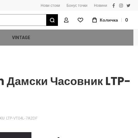
Нови стоки
Бонус точки
Новини
facebook
instagra
twitt
Търсене
Количка
0
Моят Профил
VINTAGE
n Дамски Часовник LTP-
KU
LTP-VT04L-7A2DF