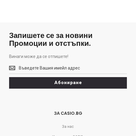
Запишете се за новини
Промоции и отстъпки.
Винаги може да се отпишете!
Винаги
може
да
Абониране
се
отпишете!
ЗА CASIO.BG
За нас