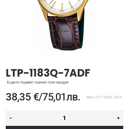
Преминете
към
началото
LTP-1183Q-7ADF
на
галерия
със
Бъдете първият оценил този продукт
снимки
38,35 €
/
75,01лв.
SKU
LTP-1183Q-7ADF