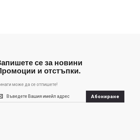
Запишете се за новини
Промоции и отстъпки.
инаги може да се отпишете!
инаги
Абониране
оже
а
е
тпишете!