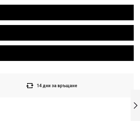
14 дни за връщане
Casio Colection
Дамски
часовник LTP-
1303L-1AVDF
Напред