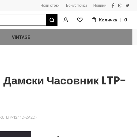
Нови стоки
Бонус точки
Новини
facebook
instagra
twitt
Търсене
Количка
0
Моят Профил
VINTAGE
n Дамски Часовник LTP-
KU
LTP-1241D-2A2DF