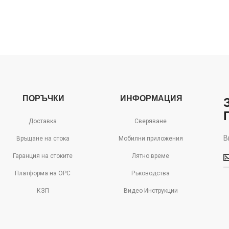
ПОРЪЧКИ
ИНФОРМАЦИЯ
Доставка
Сверяване
В
Връщане на стока
Мобилни приложения
В
Гаранция на стоките
Лятно време
м
д
Платформа на ОРС
Ръководства
с
КЗП
Видео Инструкции
о