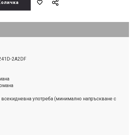
Количка
1241D-2A2DF
мана
томана
 всекидневна употреба (минимално напръскване с