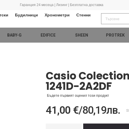
Гаранция 24 месеца | Лизинг | Безплатна доставка
тски
Будилници
Хронометри
Стенни
BABY-G
EDIFICE
SHEEN
PROTREK
Casio Colectio
1241D-2A2DF
Бъдете първият оценил този продукт
41,00 €
/
80,19лв.
S