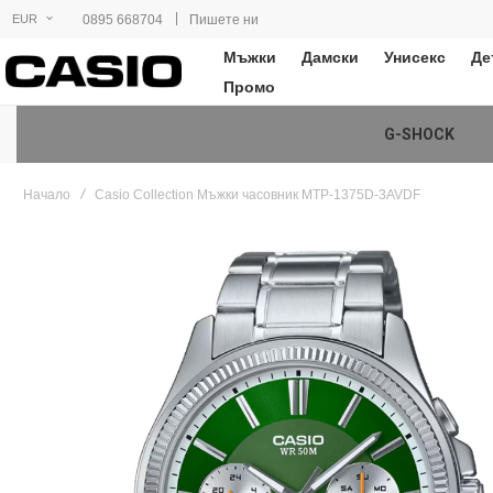
|
0895 668704
Пишете ни
EUR
Мъжки
Дамски
Унисекс
Де
Промо
G-SHOCK
Начало
Casio Collection Мъжки часовник MTP-1375D-3AVDF
Преминете
към
края
на
галерията
на
изображенията