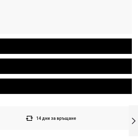
Casio Collection
Мъжки часовник
14 дни за връщане
MTP-VC01D-
1EUDF
Напред