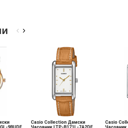
ли
‹
›
мски
Casio Collection Дамски
Casio Col
2GL-9BUDF
Часовник LTP-B171L-7A2DF
Часовник