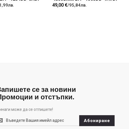
49,00 €
1,99лв.
/
95,84лв.
Запишете се за новини
Промоции и отстъпки.
инаги може да се отпишете!
инаги
Абониране
оже