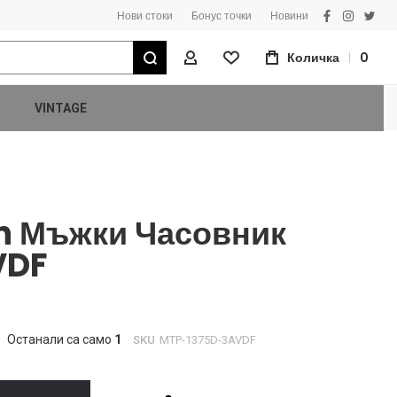
Нови стоки
Бонус точки
Новини
facebook
instagra
twitt
Търсене
Количка
0
Моят Профил
VINTAGE
on Мъжки Часовник
VDF
Останали са само
1
SKU
MTP-1375D-3AVDF