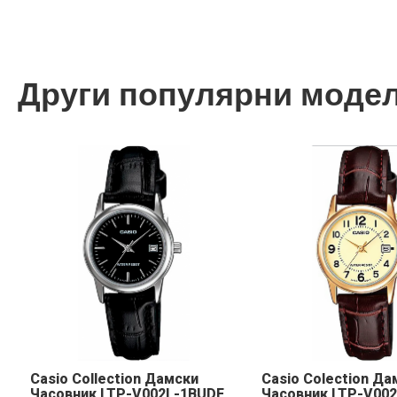
Други популярни моде
Casio Collection Дамски
Casio Colection Да
Часовник LTP-V002L-1BUDF
Часовник LTP-V00