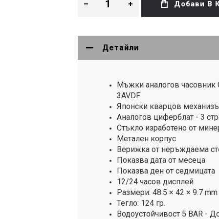
Добави В 
Детайли
Мъжки аналогов часовник Cas
3AVDF
Японски кварцов механиз
Аналогов циферблат - 3 стре
Стъкло изработено от мине
Метален корпус
Верижка от неръждаема с
Показва дата от месеца
Показва ден от седмицата
12/24 часов дисплей
Размери: 48.5 × 42 × 9.7 mm
Тегло: 124 гр.
Водоустойчивост 5 BAR - До