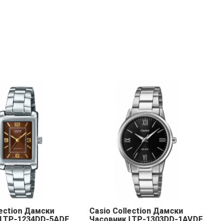
lection Дамски
Casio Collection Дамски
 LTP-1234DD-5ADF
Часовник LTP-1303DD-1AVDF