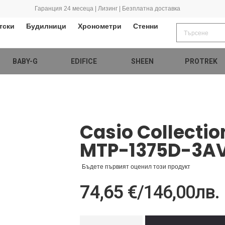
Гаранция 24 месеца | Лизинг | Безплатна доставка
тски
Будилници
Хронометри
Стенни
BABY-G
EDIFICE
SHEEN
PROTREK
Casio Collecti
MTP-1375D-3A
Бъдете първият оценил този продукт
74,65 €
/
146,00лв.