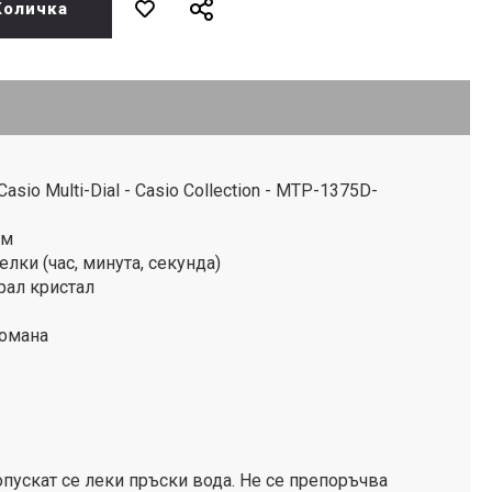
Количка
io Multi-Dial - Casio Collection - MTP-1375D-
ъм
лки (час, минута, секунда)
рал кристал
томана
пускат се леки пръски вода. Не се препоръчва