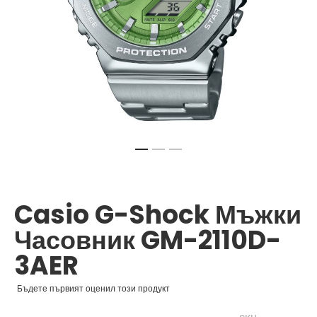
Преминете
към
началото
Casio G-Shock Мъжки
на
галерия
Часовник GM-2110D-
със
снимки
3AER
Бъдете първият оценил този продукт