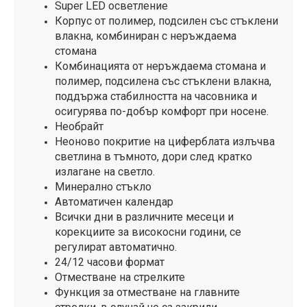
Super LED осветление
Корпус от полимер, подсилен със стъклени
влакна, комбиниран с неръждаема
стомана
Комбинацията от неръждаема стомана и
полимер, подсилена със стъклени влакна,
поддържа стабилността на часовника и
осигурява по-добър комфорт при носене.
Необрайт
Неоново покритие на циферблата излъчва
светлина в тъмното, дори след кратко
излагане на светло.
Минерално стъкло
Автоматичен календар
Всички дни в различните месеци и
корекциите за високосни години, се
регулират автоматично.
24/12 часови формат
Отместване на стрелките
Функция за отместване на главните