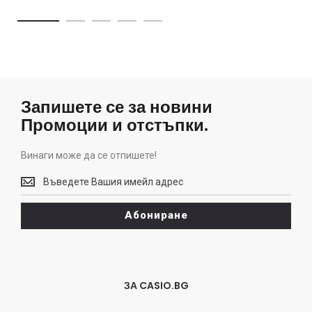
Запишете се за новини
Промоции и отстъпки.
Винаги може да се отпишете!
Винаги
може
да
Абониране
се
отпишете!
ЗА CASIO.BG