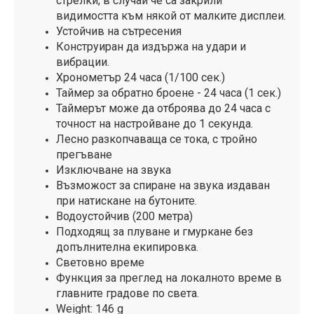
стрелки, в случай че са закрили
видимостта към някой от малките дисплеи.
Устойчив на сътресения
Конструиран да издържа на удари и
вибрации.
Хронометър 24 часа (1/100 сек.)
Таймер за обратно броене - 24 часа (1 сек.)
Таймерът може да отброява до 24 часа с
точност на настройване до 1 секунда.
Лесно разкопчаваща се тока, с тройно
прегъване
Изключване на звука
Възможост за спиране на звука издаван
при натискане на бутоните.
Водоустойчив (200 метра)
Подходящ за плуване и гмуркане без
допълнителна екипировка.
Световно време
Функция за преглед на локалното време в
главните градове по света.
Weight: 146 g