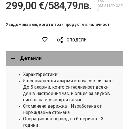
SKU
299,00 €
/
584,79лв.
GM-2110D-3AE
R
Уведомявай ме, когато този продукт е в наличност
СПОДЕЛИ
Детайли
Характеристики:
5 всекидневни аларми и почасов сигнал -
До 5 аларми, които сигнализират всеки
ден в настроения час, и опция за звуков
сигнал на всеки кръгъл час.
Стоманена верижка -
Изработена от
неръждаема стомана.
Операционен период на батерията - 3
години