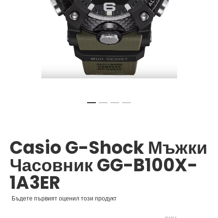
Преминете
към
началото
Casio G-Shock Мъжки
на
галерия
Часовник GG-B100X-
със
снимки
1A3ER
Бъдете първият оценил този продукт