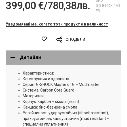
SKU
399,00 €
/
780,38лв.
GG-B100X-1A3
ER
Уведомявай ме, когато този продукт е в наличност
СПОДЕЛИ
Детайли
Характеристики:
Конструкция и здравина
Серия: G-SHOCK Master of G – Mudmaster
Система: Carbon Core Guard
Материали:
Корпус: карбон + смола (resin)
Каишка: био-базирана смола
Устойчивост: удароустойчив (shock resistant),
прахоустойчив, калоустойчив (mud resistant –
специални уплътнения)