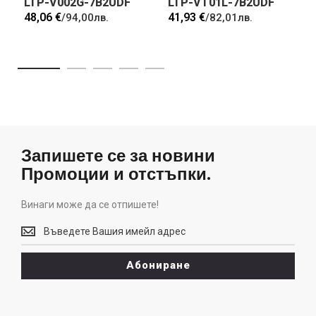
LTP-V002G-7B2UDF
LTP-VT01L-7B2UDF
48,06 €
41,93 €
/
94,00лв.
/
82,01лв.
Запишете се за новини
Промоции и отстъпки.
Винаги може да се отпишете!
Винаги
може
да
Абониране
се
отпишете!