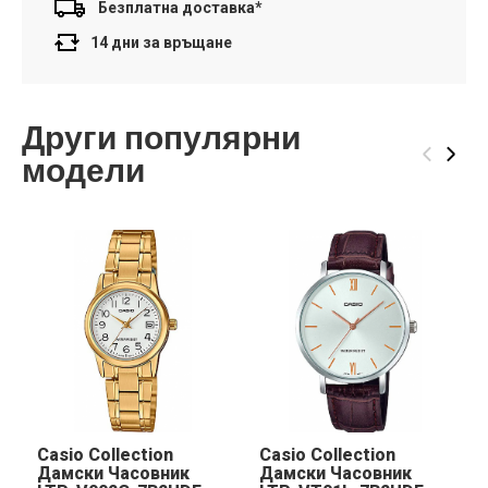
Безплатна доставка*
14 дни за връщане
Други популярни
‹
›
модели
Casio Collection
Casio Collection
Дамски Часовник
Дамски Часовник