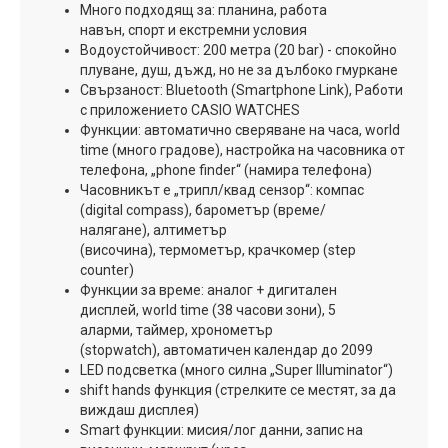
Много подходящ за: планина, работа
навън, спорт и екстремни условия
Водоустойчивост: 200 метра (20 bar) - спокойно
плуване, душ, дъжд, но не за дълбоко гмуркане
Свързаност: Bluetooth (Smartphone Link), Работи
с приложението CASIO WATCHES
Функции: автоматично сверяване на часа, world
time (много градове), настройка на часовника от
телефона, „phone finder“ (намира телефона)
Часовникът е „трипл/квад сензор“: компас
(digital compass), барометър (време/
налягане), алтиметър
(височина), термометър, крачкомер (step
counter)
Функции за време: аналог + дигитален
дисплей, world time (38 часови зони), 5
аларми, таймер, хронометър
(stopwatch), автоматичен календар до 2099
LED подсветка (много силна „Super Illuminator“)
shift hands функция (стрелките се местят, за да
виждаш дисплея)
Smart функции: мисия/лог данни, запис на