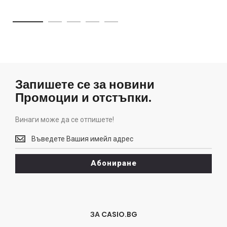
Запишете се за новини
Промоции и отстъпки.
Винаги може да се отпишете!
Винаги
може
да
Абониране
се
отпишете!
ЗА CASIO.BG