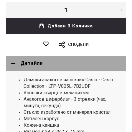
Добави В Количка
СПОДЕЛИ
Детайли
Дамски аналогов часовник Casio - Casio
Collection - LTP-V005L-7B2UDF
Японски кварцов механизъм
Аналогов циферблат - 3 стрелки (час,
минута, секунда)
Стъкло изработено от минерал кристал
Метален корпус
Кожена каишка
Размери: 34 × 28.2 × 7.5 mm