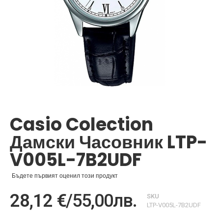
Преминете
към
началото
Casio Colection
на
галерия
Дамски Часовник LTP-
със
снимки
V005L-7B2UDF
Бъдете първият оценил този продукт
28,12 €
/
55,00лв.
SKU
LTP-V005L-7B2UDF