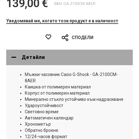
139,00 €
SKU
GA-2100CM-8AER
Уведомявай ме, когато този продукт е в наличност
СПОДЕЛИ
Детайли
Мъжки часовник Casio G-Shock - GA-2100CM-
8AER
Каишка от полимерен материал
Корпус от полимерен материал
Минерално стъкло устойчиво към надраскване
Удароустойчивост
Световно време
Автоматичен календар
Хронометър
Обратно броене
12/24-часов формат