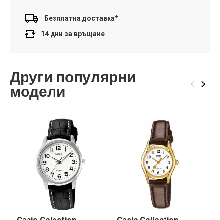
Безплатна доставка*
14 дни за връщане
Други популярни
‹
›
модели
Casio Colection
Casio Collection