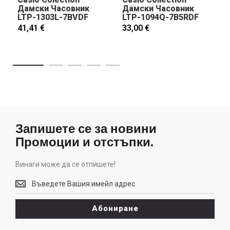
Дамски Часовник
Дамски Часовник
LTP-1303L-7BVDF
LTP-1094Q-7B5RDF
41,41 €
33,00 €
Запишете се за новини
Промоции и отстъпки.
Винаги може да се отпишете!
Винаги
може
да
Абониране
се
отпишете!