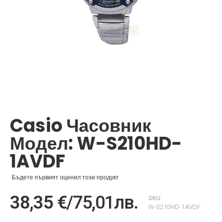
Преминете
към
началото
Casio Часовник
на
галерия
Модел: W-S210HD-
със
снимки
1AVDF
Бъдете първият оценил този продукт
38,35 €
/
75,01лв.
SKU
W-S210HD-1AVDF