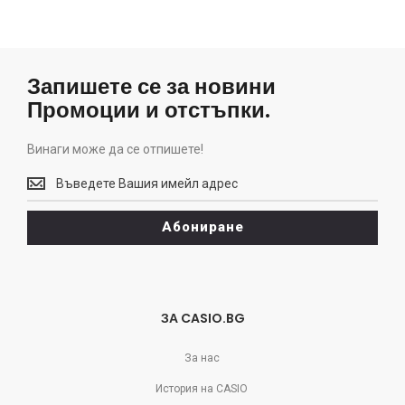
Запишете се за новини
Промоции и отстъпки.
Винаги може да се отпишете!
Винаги
може
да
Абониране
се
отпишете!
ЗА CASIO.BG
За нас
История на CASIO