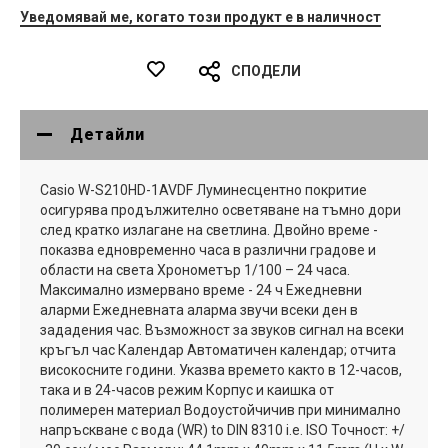
Уведомявай ме, когато този продукт е в наличност
СПОДЕЛИ
Детайли
Casio W-S210HD-1AVDF Луминесцентно покритие
осигурява продължително осветяване на тъмно дори
след кратко излагане на светлина. Двойно време -
показва едновременно часа в различни градове и
области на света Хронометър 1/100 – 24 часа.
Максимално измервано време - 24 ч Eжедневни
аларми Ежедневната аларма звучи всеки ден в
зададения час. Възможност за звуков сигнал на всеки
кръгъл час Календар Автоматичен календар; отчита
високосните години. Указва времето както в 12-часов,
така и в 24-часов режим Корпус и каишка от
полимерен материал Водоустойчичив при минимално
напръскване с вода (WR) to DIN 8310 i.e. ISO Точност: +/