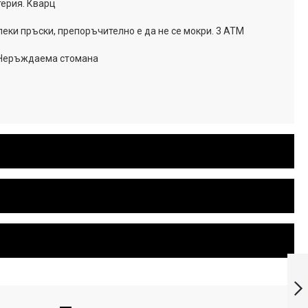
ерия. Кварц
еки пръски, препоръчително е да не се мокри. 3 ATM
 Неръждаема стомана
Мъжки часовник
CASIO - MW-600F-
2A