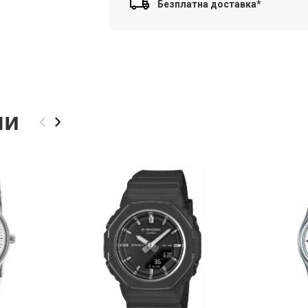
Безплатна доставка*
ли
‹
›