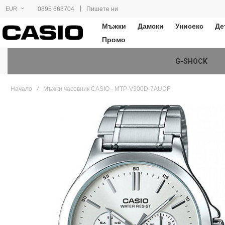
|
0895 668704
Пишете ни
EUR
Мъжки
Дамски
Унисекс
Де
Промо
G-SHOCK
Начало
Мъжки часовник CASIO - MTP-V300D-7AUDF
Преминете
към
края
на
галерията
на
изображенията