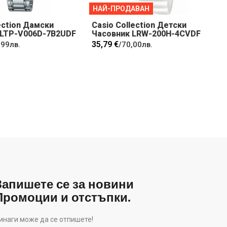
НАЙ-ПРОДАВАН
ection Дамски
Casio Collection Детски
 LTP-V006D-7B2UDF
Часовник LRW-200H-4CVDF
35,79 €
,99лв.
/
70,00лв.
Запишете се за новини
Промоции и отстъпки.
инаги може да се отпишете!