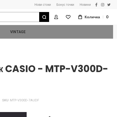
Нови стоки
Бонус точки
Новини
facebook
instagra
twitt
Търсене
Количка
0
Моят Профил
VINTAGE
к CASIO - MTP-V300D-
SKU
MTP-V300D-7AUDF