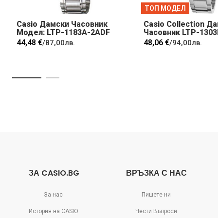
ТОП МОДЕЛ
Casio Дамски Часовник
Casio Collection Д
Модел: LTP-1183A-2ADF
Часовник LTP-130
44,48 €
48,06 €
/
87,00лв.
/
94,00лв.
ЗА CASIO.BG
ВРЪЗКА С НАС
За нас
Пишете ни
История на CASIO
Чести Въпроси