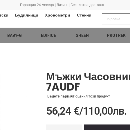
Гаранция 24 месеца | Лизинг | Безплатна доставка
тски
Будилници
Хронометри
Стенни
BABY-G
EDIFICE
SHEEN
PROTREK
Мъжки Часовни
7AUDF
Бъдете първият оценил този продукт
56,24 €
/
110,00лв.