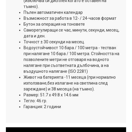
(изключва си дисплея когато е оставен на
тъмно).
Пълен автоматичен календар
Възможност за работа в 12- / 24-часов формат
Бутон за операция на тоновете
Саморегулиращи се час, минути, секунди, месец,
дата и ден.
Точност ± 30 секунди на месец.
Водоустойчивост 10 бара / 100 метра - тестван
при налягане 10 бара / 100 метра. Стойността на
позволените метри не отговаря на водното
налягане при съответната дълбочина, а на
въздушното налягане (ISO 2281)
Живот на батерията -11 месеца (при нормално
използване,без излагане на светлина след
зареждане) и 38 месеца (на тъмно).
Размер: 51.7 х 49.8 х 14.6 мм
Тегло: 46 гр.
Гаранция: 2 години