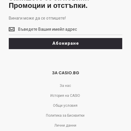
Промоции и отстъпки.
Винаги може да се отпишете!
Винаги
може
да
Абониране
се
отпишете!
ЗА CASIO.BG
За нас
История на CASIO
Общи условия
Политика за Бисквитки
Лични данни