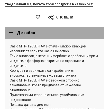
Уведомявай ме, когато този продукт е в наличност
СПОДЕЛИ
Детайли
Casio MTP-1265D-1AV е стилен мъжки кварцов
часовник от серията Casio CIollection
Той е аналогов, с черен циферблат, с арабски цифри и
индекси, с фосфорно покритие на стрелките и
индексите
Корпусът и верижката са изработени от
висококачествена неръждаема стомана
Casio MTP-1265D-1AV е с верижка с тройно
закопчаване, което предпазва от нежелано
откопчаване
Притежава минерално стъкло, устойчиво към
надраскване
Показва дата на дисплея