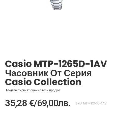
Преминете
към
началото
Casio MTP-1265D-1AV
на
галерия
Часовник От Серия
със
снимки
Casio Collection
Бъдете първият оценил този продукт
35,28 €
/
69,00лв.
SKU
MTP-1265D-1AV