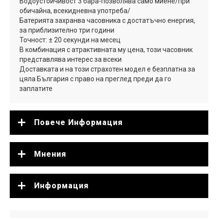
Водоустойчивост 3 бара-позволява само миене/при
обичайна, всекидневна употреба/
Батерията захранва часовника с достатъчно енергия,
за приблизително три години
Точност: ± 20 секунди на месец
В комбинация с атрактивната му цена, този часовник
представлява интерес за всеки
Доставката и на този страхотен модел е безплатна за
цяла България с право на преглед преди да го
заплатите
Повече Информация
Мнения
Информация