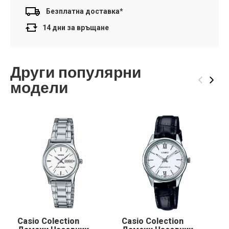
Безплатна доставка*
14 дни за връщане
Други популярни
‹
›
модели
Casio Colection
Casio Colection