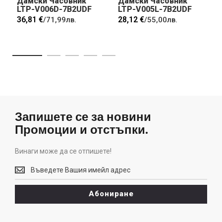
Дамски Часовник
Дамски Часовник
LTP-V006D-7B2UDF
LTP-V005L-7B2UDF
36,81 €
28,12 €
/
71,99лв.
/
55,00лв.
Запишете се за новини
Промоции и отстъпки.
Винаги може да се отпишете!
Винаги
може
да
Абониране
се
отпишете!