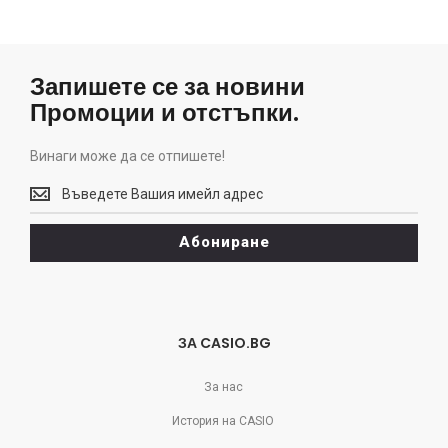
Запишете се за новини
Промоции и отстъпки.
Винаги може да се отпишете!
Винаги
може
да
Абониране
се
отпишете!
ЗА CASIO.BG
За нас
История на CASIO