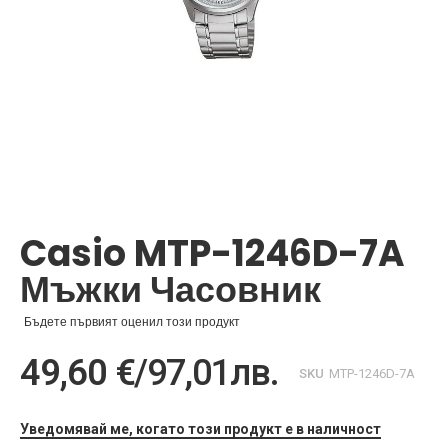
Преминете
към
началото
Casio MTP-1246D-7A
на
галерия
Мъжки Часовник
със
снимки
Бъдете първият оценил този продукт
49,60 €
/
97,01лв.
SKU
MTP-1246D-7A
Уведомявай ме, когато този продукт е в наличност