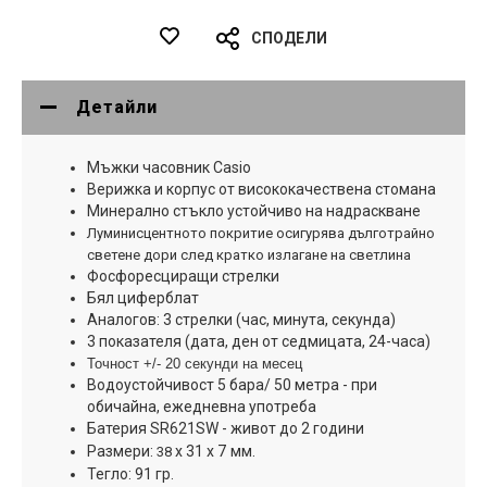
СПОДЕЛИ
Детайли
Мъжки часовник Casio
Верижка и корпус от висококачествена стомана
Минерално стъкло устойчиво на надраскване
Луминисцентното покритие осигурява дълготрайно
светене дори след кратко излагане на светлина
Фосфоресциращи стрелки
Бял циферблат
Aналогов: 3 стрелки (час, минута, секунда)
3 показателя (дата, ден от седмицата, 24-часа)
Точност +/- 20 секунди на месец
Водоустойчивост 5 бара/ 50 метра - при
обичайна, ежедневна употреба
Батерия
SR621SW - живот до 2 години
Размери:
х 31 х 7
мм.
38
Тегло: 91 гр.