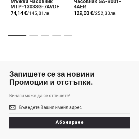
Мъжки Часовник
Часовник GA-B001-
MTP-1303SG-7AVDF
4AER
74,14 €
129,00 €
/
145,01лв.
/
252,30лв.
Запишете се за новини
Промоции и отстъпки.
Винаги може да се отпишете!
Винаги
може
да
Абониране
се
отпишете!