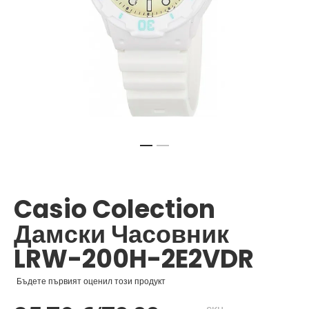
Преминете
към
началото
Casio Colection
на
галерия
Дамски Часовник
със
снимки
LRW-200H-2E2VDR
Бъдете първият оценил този продукт