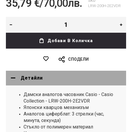
35,79 €
/
70,00лв.
SKU
LRW-200H-2E2VDR
Добави В Количка
СПОДЕЛИ
Детайли
Дамски аналогов часовник Casio - Casio
Collection - LRW-200H-2E2VDR
Японски кварцов механизъм
Аналогов циферблат: 3 стрелки (час,
минута, секунда)
Стъкло от полимерен материал