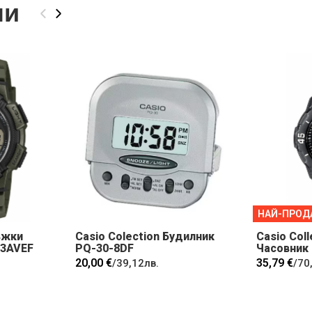
ли
‹
›
НАЙ-ПРОД
ъжки
Casio Colection Будилник
Casio Col
-3AVEF
PQ-30-8DF
Часовник
20,00 €
35,79 €
/
39,12лв.
/
70