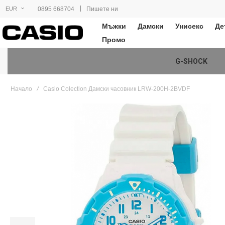
|
0895 668704
Пишете ни
EUR
Мъжки
Дамски
Унисекс
Де
Промо
G-SHOCK
Начало
Casio Colection Дамски часовник LRW-200H-2BVDF
Преминете
към
края
на
галерията
на
изображенията