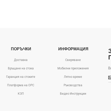
ПОРЪЧКИ
ИНФОРМАЦИЯ
Доставка
Сверяване
В
Връщане на стока
Мобилни приложения
В
Гаранция на стоките
Лятно време
м
д
Платформа на ОРС
Ръководства
с
КЗП
Видео Инструкции
о