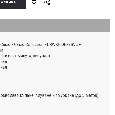
Количка
asio - Casio Collection - LRW-200H-2BVDF
ъм
лки (час, минута, секунда)
риал
риал
озволява къпане, плуване и гмуркане (до 5 метра)