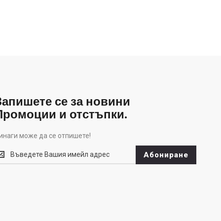
Запишете се за новини
Промоции и отстъпки.
инаги може да се отпишете!
инаги
Абониране
оже
а
е
тпишете!