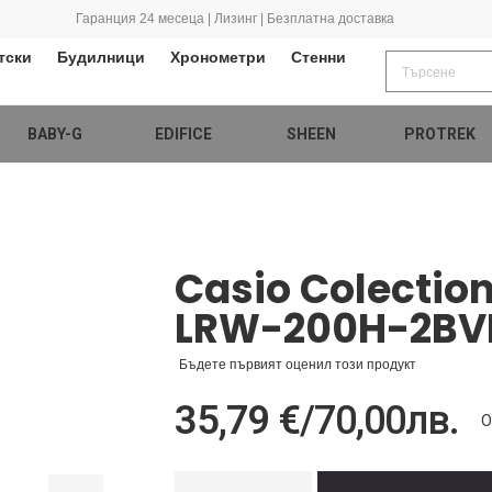
Гаранция 24 месеца | Лизинг | Безплатна доставка
тски
Будилници
Хронометри
Стенни
BABY-G
EDIFICE
SHEEN
PROTREK
Casio Colectio
LRW-200H-2BV
Бъдете първият оценил този продукт
35,79 €
/
70,00лв.
О