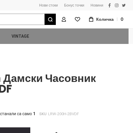
Нови стоки
Бонус точки
Новини
facebook
instagra
twitt
Търсене
Количка
0
Моят Профил
VINTAGE
n Дамски Часовник
DF
станали са само
1
SKU
LRW-200H-2BVDF