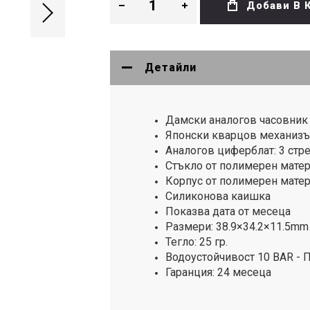
Добави В 
Детайли
Дамски аналогов часовник C
Японски кварцов механиз
Аналогов циферблат: 3 стре
Стъкло от полимерен мате
Корпус от полимерен мате
Силиконова каишка
Показва дата от месеца
Размери: 38.9×34.2×11.5mm
Тегло: 25 гр.
Водоустойчивост 10 BAR - П
Гаранция: 24 месеца