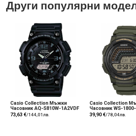
Други популярни моде
Casio Collection Мъжки
Casio Collection М
Часовник AQ-S810W-1A2VDF
Часовник WS-1800
73,63 €
39,90 €
/
144,01лв.
/
78,04лв.