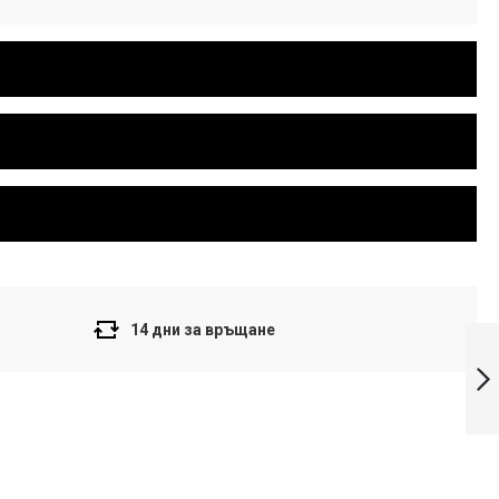
14 дни за връщане
Casio Colection
Дамски
часовник LRW-
200H-2E2VDR
Напред