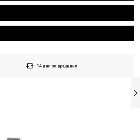
14 дни за връщане
Casio HDD-600C-
2AVES мъжки
часовник
Напред