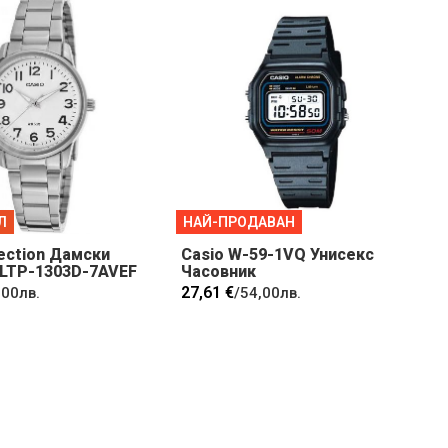
Л
НАЙ-ПРОДАВАН
lection Дамски
Casio W-59-1VQ Унисекс
 LTP-1303D-7AVEF
Часовник
27,61 €
,00лв.
/
54,00лв.