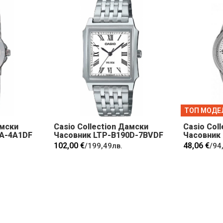
ТОП МОДЕ
амски
Casio Collection Дамски
Casio Col
7A-4A1DF
Часовник LTP-B190D-7BVDF
Часовник
102,00 €
48,06 €
/
199,49лв.
/
94