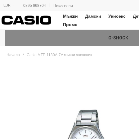
|
0895 668704
Пишете ни
EUR
Мъжки
Дамски
Унисекс
Де
Промо
G-SHOCK
Начало
Casio MTP-1130A-7A мъжки часовник
Преминете
към
края
на
галерията
на
изображенията