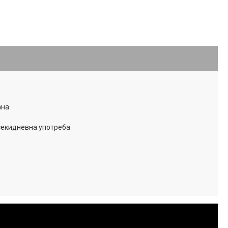
ана
секидневна употреба