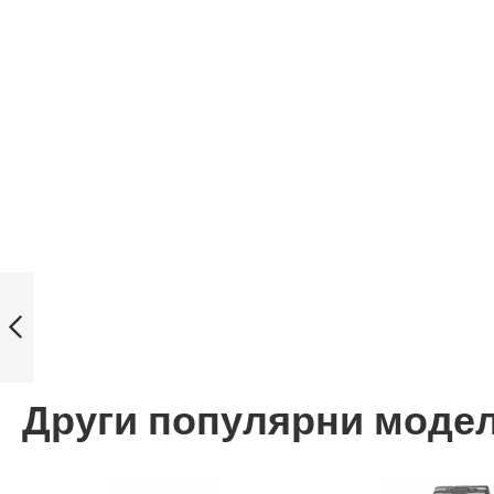
Casio W-93H-
1AVUH мъжки
часовник
Назад
Други популярни моде