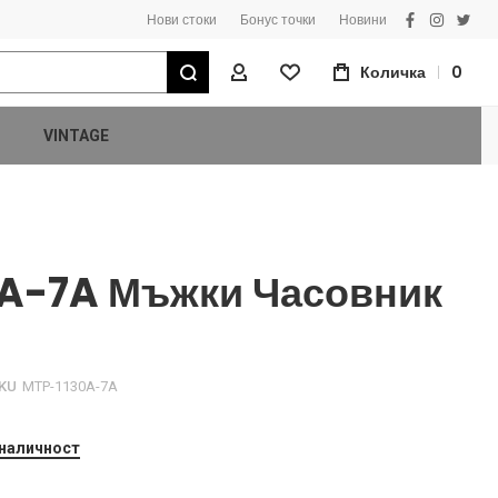
Нови стоки
Бонус точки
Новини
facebook
instagra
twitt
Търсене
Количка
0
Моят Профил
VINTAGE
0A-7A Мъжки Часовник
KU
MTP-1130A-7A
 наличност