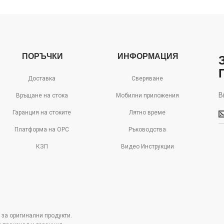
ПОРЪЧКИ
ИНФОРМАЦИЯ
Доставка
Сверяване
В
Връщане на стока
Мобилни приложения
В
Гаранция на стоките
Лятно време
м
д
Платформа на ОРС
Ръководства
с
КЗП
Видео Инструкции
о
 за оригинални продукти.