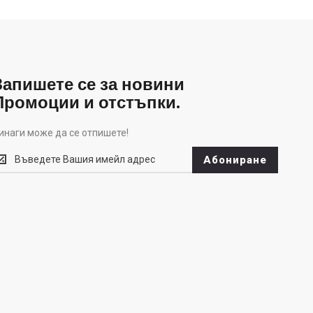
Запишете се за новини
Промоции и отстъпки.
инаги може да се отпишете!
инаги
Абониране
оже
а
е
тпишете!