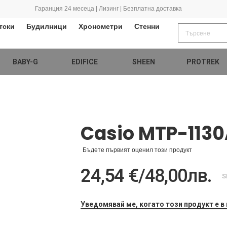
Гаранция 24 месеца | Лизинг | Безплатна доставка
тски
Будилници
Хронометри
Стенни
BABY-G
EDIFICE
SHEEN
PROTREK
Casio MTP-113
Бъдете първият оценил този продукт
24,54 €
/
48,00лв.
S
Уведомявай ме, когато този продукт е в