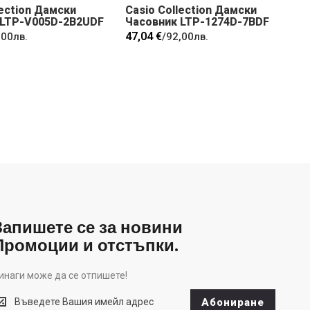
lection Дамски
Casio Collection Дамски
 LTP-V005D-2B2UDF
Часовник LTP-1274D-7BDF
47,04 €
,00лв.
/
92,00лв.
Запишете се за новини
Промоции и отстъпки.
инаги може да се отпишете!
инаги
Абониране
оже