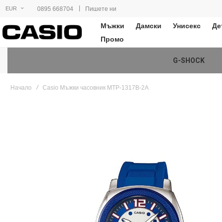
|
0895 668704
Пишете ни
EUR
Мъжки
Дамски
Унисекс
Де
Промо
G-SHOCK
Начало
Casio Мъжки часовник MTP-1317B-2A
Преминете
към
края
на
галерията
на
изображенията