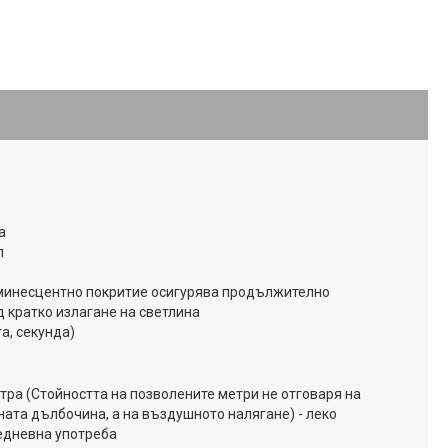
а
л
минесцентно покритие осигурява продължително
 кратко излагане на светлина
та, секунда)
тра (Стойността на позволените метри не отговаря на
ата дълбочина, а на въздушното налягане) - леко
едневна употреба