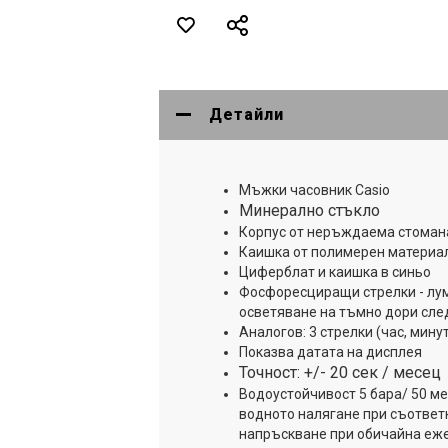
Детайли
Мъжки часовник Casio
Минерално стъкло
Корпус от неръждаема стоман
Каишка от полимерен материа
Циферблат и каишка в синьо
Фосфоресциращи стрелки - лу
осветяване на тъмно дори след
Аналогов: 3 стрелки (час, мину
Показва датата на дисплея
Точност: +/- 20 сек / месец
Водоустойчивост 5 бара/ 50 ме
водното налягане при съответн
напръскване при обичайна еж