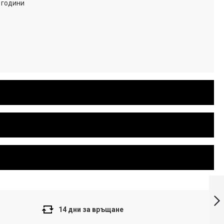
 години
Casio Мъжки
часовник MTP-
1317B-4A
14 дни за връщане
Напред