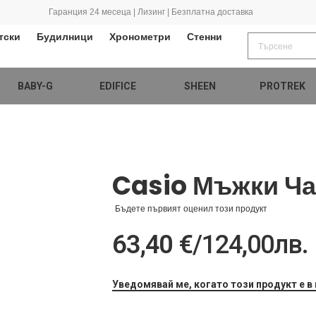
Гаранция 24 месеца | Лизинг | Безплатна доставка
тски
Будилници
Хронометри
Стенни
BABY-G
EDIFICE
SHEEN
PROTREK
Casio Мъжки Ча
Бъдете първият оценил този продукт
63,40 €
/
124,00лв.
Уведомявай ме, когато този продукт е в