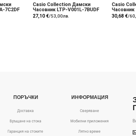
амски
Casio Collection Дамски
Casio Col
5A-7C2DF
Часовник LTP-V001L-7BUDF
Часовник
27,10 €
30,68 €
/
53,00лв.
/
60
ПОРЪЧКИ
ИНФОРМАЦИЯ
Доставка
Сверяване
В
Връщане на стока
Мобилни приложения
В
Гаранция на стоките
Лятно време
м