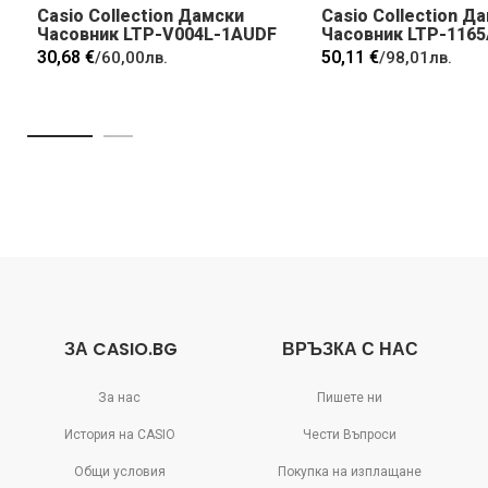
Casio Collection Дамски
Casio Collection Д
Часовник LTP-V004L-1AUDF
Часовник LTP-116
30,68 €
50,11 €
/
60,00лв.
/
98,01лв.
ЗА CASIO.BG
ВРЪЗКА С НАС
За нас
Пишете ни
История на CASIO
Чести Въпроси
Общи условия
Покупка на изплащане