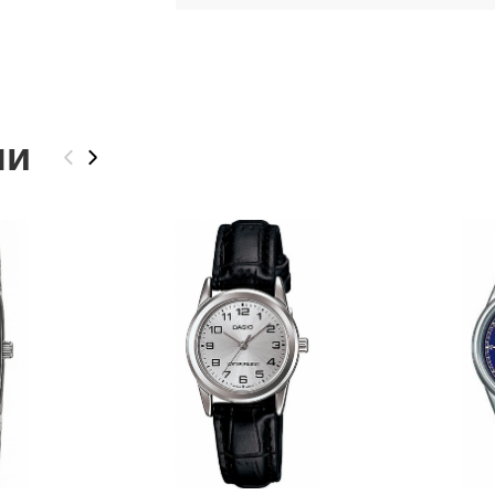
ли
‹
›