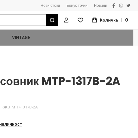
Нови стоки
Бонус точки
Новини
facebook
instagra
twitt
Търсене
Количка
0
Моят Профил
VINTAGE
совник MTP-1317B-2A
SKU
MTP-1317B-2A
 наличност