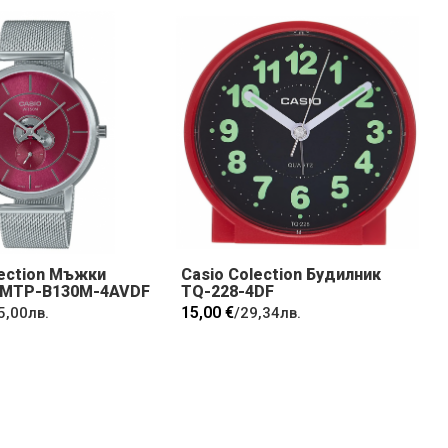
lection Мъжки
Casio Colection Будилник
 MTP-B130M-4AVDF
TQ-228-4DF
15,00 €
5,00лв.
/
29,34лв.