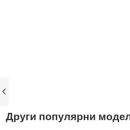
Casio дамски
часовник Модел:
LTP-1096Q-9B1
Назад
Други популярни моде