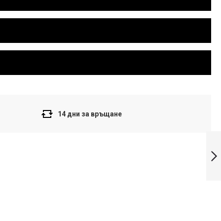
14 дни за връщане
Casio Дамски
часовник LA-
20WH-1AEF
Напред