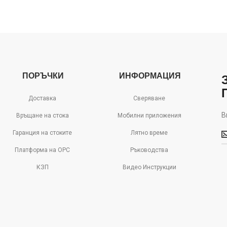
ПОРЪЧКИ
ИНФОРМАЦИЯ
Доставка
Сверяване
В
Връщане на стока
Мобилни приложения
В
Гаранция на стоките
Лятно време
м
д
Платформа на ОРС
Ръководства
с
КЗП
Видео Инструкции
о