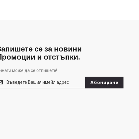
Запишете се за новини
Промоции и отстъпки.
инаги може да се отпишете!
инаги
Абониране
оже
а
е
тпишете!