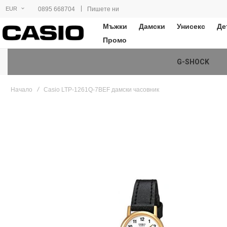
|
0895 668704
Пишете ни
EUR
Мъжки
Дамски
Унисекс
Де
Промо
G-SHOCK
Начало
Casio LTP-1261Q-7BEF дамски часовник
Преминете
към
края
на
галерията
на
изображенията