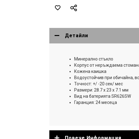
Детайли
Минерално стъкло
Корпус от неръждаема стоман
Кожена каишка
Водоустойчив при обичайна, в
Точност: +/ -20 сек/ мес
Размери: 28.7 x 23 x 7.1 мм
Вид на батерията SR626SW
Гаранция: 24 месеца
Повече Информация