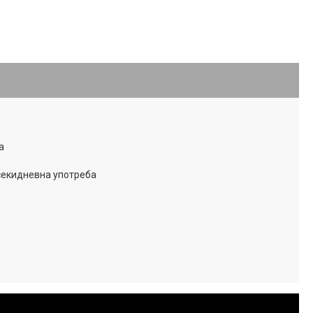
а
секидневна употреба