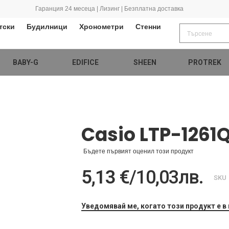
Гаранция 24 месеца | Лизинг | Безплатна доставка
тски
Будилници
Хронометри
Стенни
BABY-G
EDIFICE
SHEEN
PROTREK
Casio LTP-1261
Бъдете първият оценил този продукт
5,13 €
/
10,03лв.
SKU
Уведомявай ме, когато този продукт е в