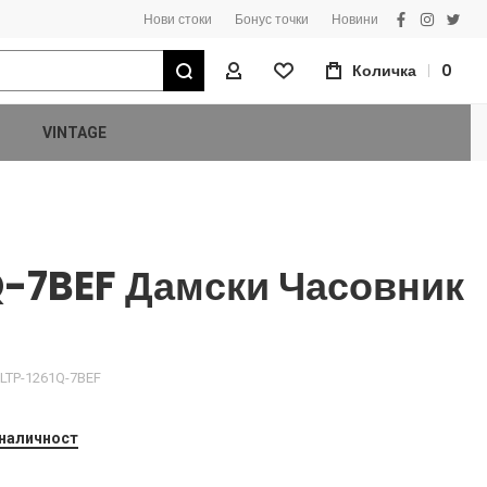
Нови стоки
Бонус точки
Новини
facebook
instagra
twitt
Търсене
Количка
0
Моят Профил
VINTAGE
Q-7BEF Дамски Часовник
LTP-1261Q-7BEF
 наличност