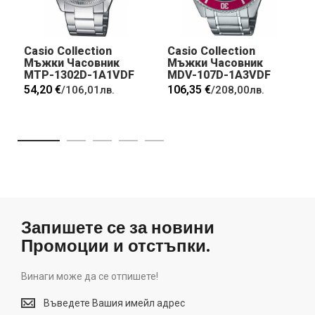
Casio Collection
Casio Collection
Мъжки Часовник
Мъжки Часовник
MTP-1302D-1A1VDF
MDV-107D-1A3VDF
54,20 €
106,35 €
/
106,01лв.
/
208,00лв.
Запишете се за новини
Промоции и отстъпки.
Винаги може да се отпишете!
Винаги
може