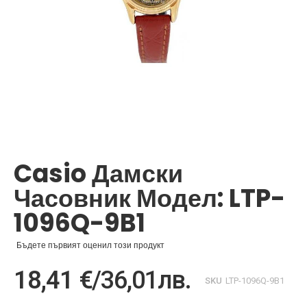
Преминете
към
началото
Casio Дамски
на
галерия
Часовник Модел: LTP-
със
снимки
1096Q-9B1
Бъдете първият оценил този продукт
18,41 €
/
36,01лв.
SKU
LTP-1096Q-9B1