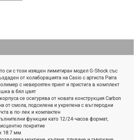
то си с този изящен лимитиран модел G-Shock със
здаден от колаборацията на Casio с артиста Parra
полимер с невероятен принт и пристига в комплект
ишка в бял цвят
корпуса се осигурява от новата конструкция Carbon
ена от смола, подсилена и укрепена с въглеродни
кта в по-лек и компактен
пълнителни функции като 12/24-часов формат,
исцентно покритие
х 18.7 мм.
 позволява мокрене, къпане, плуване и гмуркане