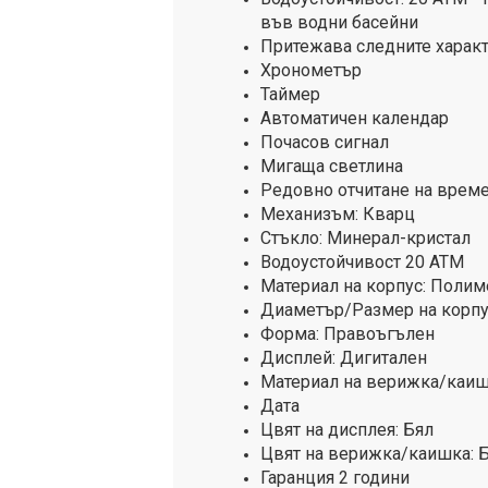
във водни басейни
Притежава следните характ
Хронометър
Таймер
Автоматичен календар
Почасов сигнал
Мигаща светлина
Редовно отчитане на врем
Механизъм: Кварц
Стъкло: Минерал-кристал
Водоустойчивост 20 ATM
Материал на корпус: Полим
Диаметър/Размер на корпус
Форма: Правоъгълен
Дисплей: Дигитален
Материал на верижка/каиш
Дата
Цвят на дисплея: Бял
Цвят на верижка/каишка: Б
Гаранция 2 години