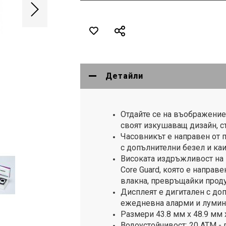
Детайли
Отдайте се на въображение
своят изкушаващ дизайн, съ
Часовникът е направен от 
с допълнителни безел и ка
Високата издръжливост на 
Core Guard, която е направ
влакна, превръщайки проду
Дисплеят е дигитален с до
ежедневна аларми и лумин
Размери 43.8 мм х 48.9 мм 
Водоустойчивост: 20 ATM -