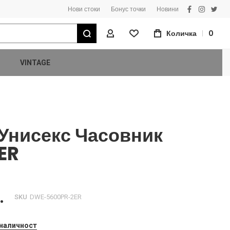
Нови стоки
Бонус точки
Новини
facebook
instagra
twitt
Търсене
Количка
0
Моят Профил
VINTAGE
Унисекс Часовник
ER
.
SKU
DWE-5600PR-2ER
 наличност