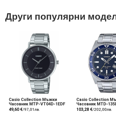
Други популярни моде
Casio Collection Мъжки
Casio Collection М
Часовник MTP-VT04D-1EDF
Часовник MTD-135
49,60 €
103,28 €
/
97,01лв.
/
202,00лв.