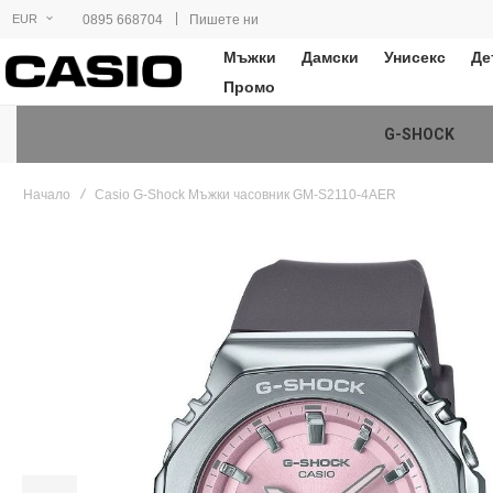
|
0895 668704
Пишете ни
EUR
Мъжки
Дамски
Унисекс
Де
Промо
G-SHOCK
Начало
Casio G-Shock Мъжки часовник GM-S2110-4AER
Преминете
към
края
на
галерията
на
изображенията