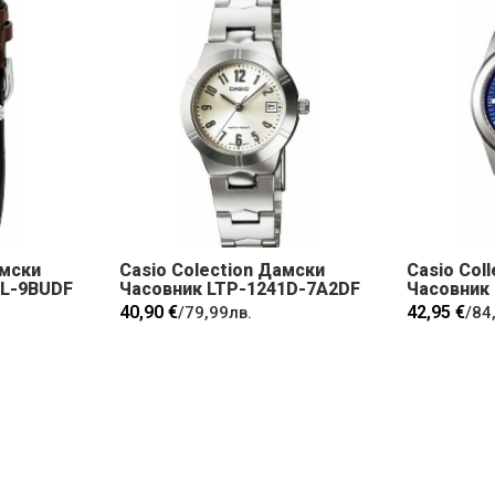
амски
Casio Colection Дамски
Casio Col
7L-9BUDF
Часовник LTP-1241D-7A2DF
Часовник
40,90 €
42,95 €
/
79,99лв.
/
84