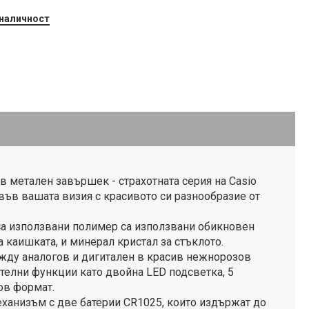
 наличност
в метален завършек - страхотната серия на Casio
във вашата визия с красивото си разнообразие от
са използвани полимер са използвани обикновен
а каишката, и минерал кристал за стъклото.
жду аналогов и дигитален в красив нежнорозов
ителни функции като двойна LED подсветка, 5
ов формат.
ханизъм с две батерии CR1025, които издържат до