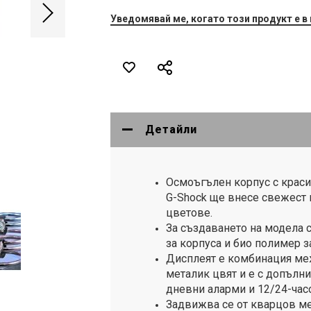
Уведомявай ме, когато този продукт е в
Детайли
Осмоъгълен корпус с краси
G-Shock ще внесе свежест 
цветове.
За създаването на модела 
за корпуса и био полимер з
Дисплеят е комбинация ме
металик цвят и е с допълн
дневни аларми и 12/24-час
Задвижва се от кварцов ме