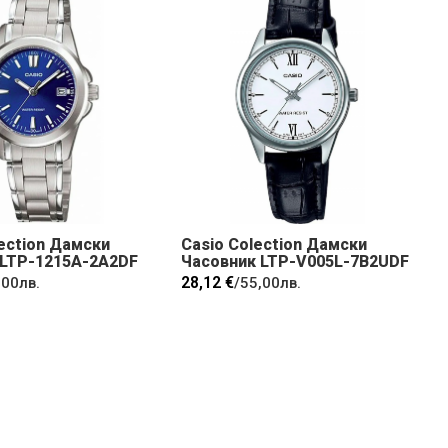
lection Дамски
Casio Colection Дамски
 LTP-1215A-2A2DF
Часовник LTP-V005L-7B2UDF
28,12 €
,00лв.
/
55,00лв.