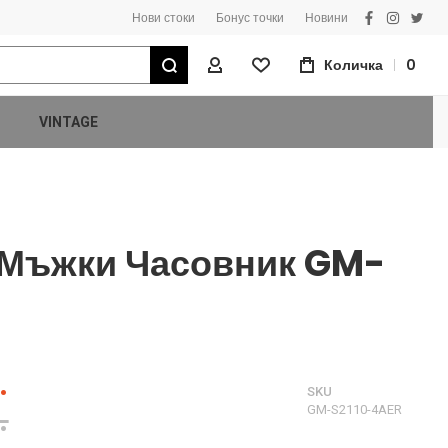
Нови стоки
Бонус точки
Новини
facebook
instagra
twitt
Търсене
Количка
0
Моят Профил
VINTAGE
 Мъжки Часовник GM-
.
SKU
.
GM-S2110-4AER