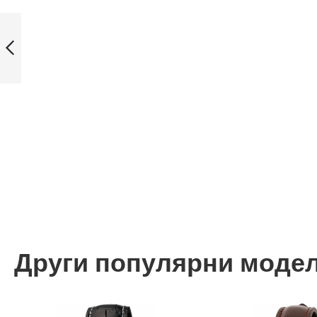
Casio G-Shock
Мъжки часовник
GM-S2110-2AER
Назад
Други популярни моде