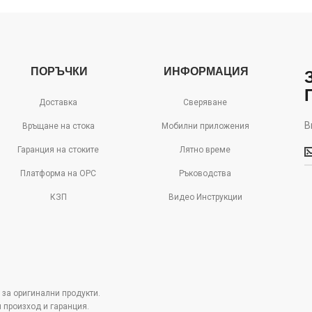
ПОРЪЧКИ
ИНФОРМАЦИЯ
Доставка
Сверяване
В
Връщане на стока
Мобилни приложения
В
Гаранция на стоките
Лятно време
м
д
Платформа на ОРС
Ръководства
с
КЗП
Видео Инструкции
о
 за оригинални продукти.
н произход и гаранция.