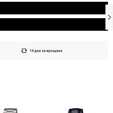
Casio Collection
Мъжки часовник
MTP-1302PGC-
3AVEF
Напред
14 дни за връщане