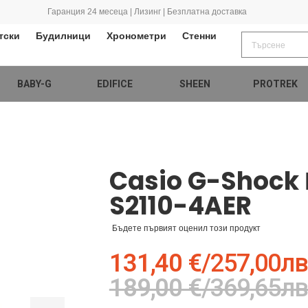
Гаранция 24 месеца | Лизинг | Безплатна доставка
тски
Будилници
Хронометри
Стенни
BABY-G
EDIFICE
SHEEN
PROTREK
Casio G-Shock
S2110-4AER
Бъдете първият оценил този продукт
131,40 €
/
257,00лв
189,00 €
/
369,65лв