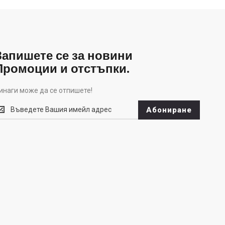
Запишете се за новини
Промоции и отстъпки.
инаги може да се отпишете!
инаги
Абониране
оже
а
е
тпишете!