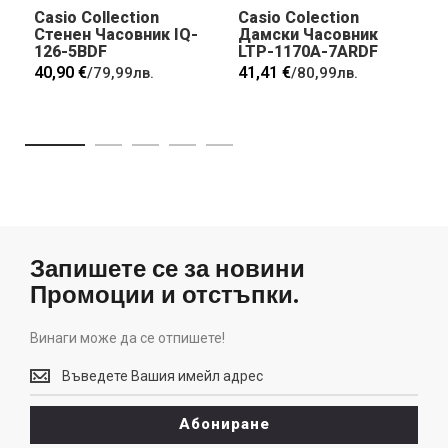
Casio Collection
Casio Colection
Стенен Часовник IQ-
Дамски Часовник
126-5BDF
LTP-1170A-7ARDF
40,90 €
41,41 €
/
79,99лв.
/
80,99лв.
Запишете се за новини
Промоции и отстъпки.
Винаги може да се отпишете!
Винаги
може
да
Абониране
се
отпишете!