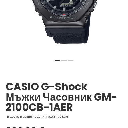
Преминете
към
началото
CASIO G-Shock
на
галерия
Мъжки Часовник GM-
със
снимки
2100CB-1AER
Бъдете първият оценил този продукт