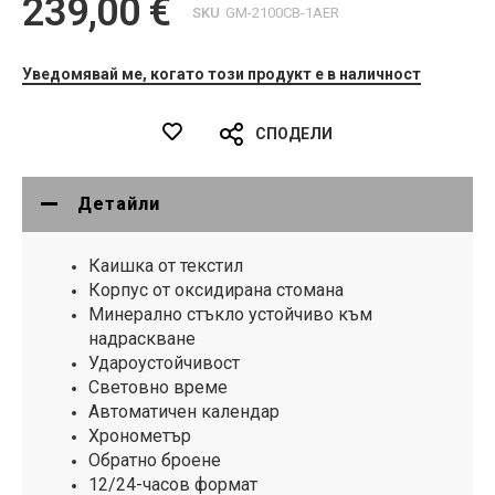
239,00 €
SKU
GM-2100CB-1AER
Уведомявай ме, когато този продукт е в наличност
СПОДЕЛИ
Детайли
Каишка от текстил
Корпус от оксидирана стомана
Минерално стъкло устойчиво към
надраскване
Удароустойчивост
Световно време
Автоматичен календар
Хронометър
Обратно броене
12/24-часов формат