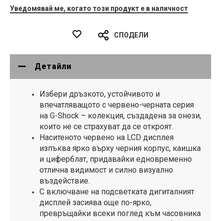
Уведомявай ме, когато този продукт е в наличност
СПОДЕЛИ
Детайли
Избери дръзкото, устойчивото и
впечатляващото с червено-черната серия
на G-Shock – колекция, създадена за онези,
които не се страхуват да се откроят.
Наситеното червено на LCD дисплея
изпъква ярко върху черния корпус, каишка
и циферблат, придавайки едновременно
отлична видимост и силно визуално
въздействие.
С включване на подсветката дигиталният
дисплей засиява още по-ярко,
превръщайки всеки поглед към часовника