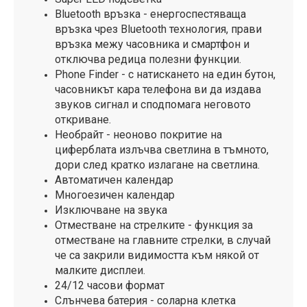
Bluetooth връзка - енергоспестяваща
връзка чрез Bluetooth технология, прави
връзка межу часовника и смартфон и
отключва редица полезни функции.
Phone Finder - с натискането на един бутон,
часовникът кара телефона ви да издава
звуков сигнал и сподпомага неговото
откриване.
Необрайт - неоново покритие на
циферблата излъчва светлина в тъмното,
дори след кратко излагане на светлина.
Автоматичен календар
Многоезичен календар
Изключване на звука
Отместване на стрелките - функция за
отместване на главните стрелки, в случай
че са закрили видимостта към някой от
малките дисплеи.
24/12 часови формат
Слънчева батерия - соларна клетка