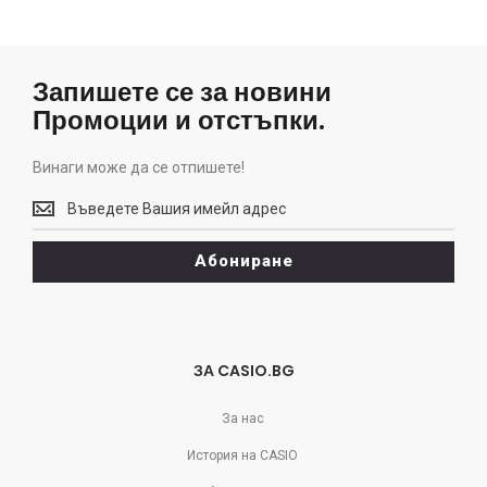
Запишете се за новини
Промоции и отстъпки.
Винаги може да се отпишете!
Винаги
може
да
Абониране
се
отпишете!
ЗА CASIO.BG
За нас
История на CASIO