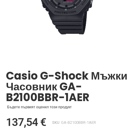
Преминете
към
началото
Casio G-Shock Мъжки
на
галерия
Часовник GA-
със
снимки
B2100BBR-1AER
Бъдете първият оценил този продукт
137,54 €
SKU
GA-B2100BBR-1AER