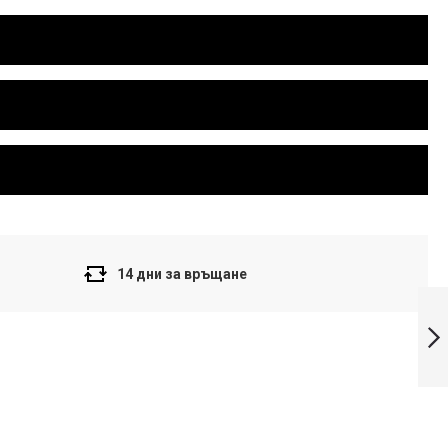
14 дни за връщане
Casio Collection
Дамски
часовник LTP-
V005D-1BUDF
Напред