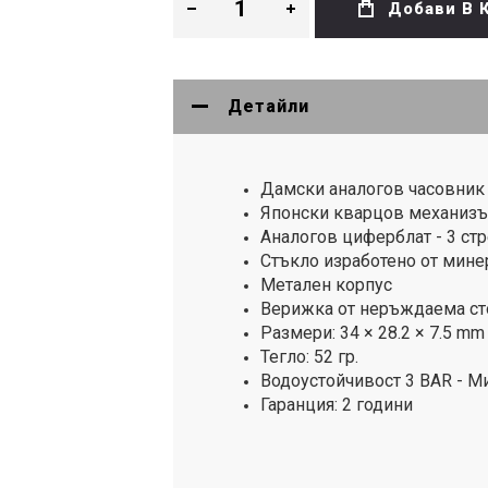
Добави В 
Детайли
Дамски аналогов часовник C
Японски кварцов механиз
Аналогов циферблат - 3 стре
Стъкло изработено от мине
Метален корпус
Верижка от неръждаема с
Размери: 34 × 28.2 × 7.5 mm
Тегло: 52 гр.
Водоустойчивост 3 BAR - М
Гаранция: 2 години