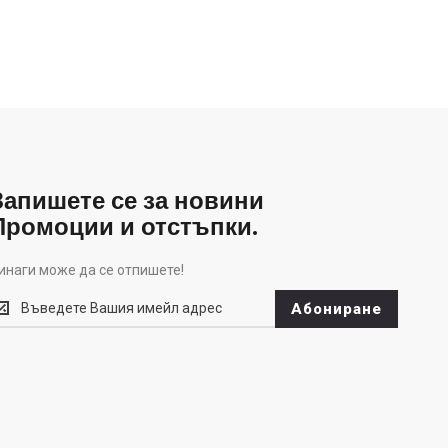
Запишете се за новини
Промоции и отстъпки.
инаги може да се отпишете!
инаги
Абониране
оже
а
е
тпишете!