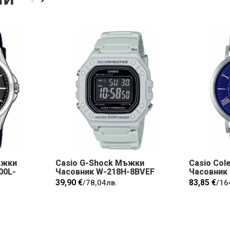
ъжки
Casio G-Shock Мъжки
Casio Col
00L-
Часовник W-218H-8BVEF
Часовник
39,90 €
83,85 €
/
78,04лв.
/
16