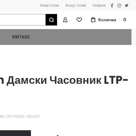
Нови стоки
Бонус точки
Новини
facebook
instagra
twitt
Търсене
Количка
0
Моят Профил
VINTAGE
n Дамски Часовник LTP-
KU
LTP-V005D-1B2UDF