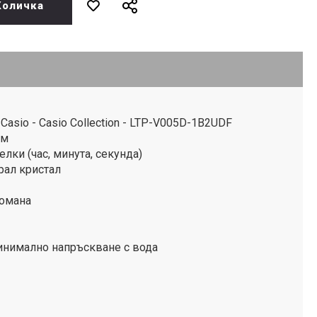
Количка
asio - Casio Collection - LTP-V005D-1B2UDF
ъм
лки (час, минута, секунда)
рал кристал
томана
инимално напръскване с вода