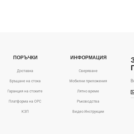
ПОРЪЧКИ
ИНФОРМАЦИЯ
Доставка
Сверяване
В
Връщане на стока
Мобилни приложения
В
Гаранция на стоките
Лятно време
м
д
Платформа на ОРС
Ръководства
с
КЗП
Видео Инструкции
о