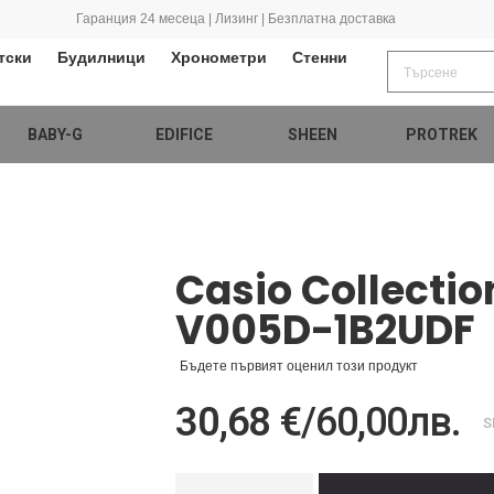
Гаранция 24 месеца | Лизинг | Безплатна доставка
тски
Будилници
Хронометри
Стенни
BABY-G
EDIFICE
SHEEN
PROTREK
Casio Collectio
V005D-1B2UDF
Бъдете първият оценил този продукт
30,68 €
/
60,00лв.
S