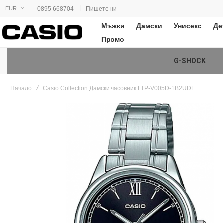
|
0895 668704
Пишете ни
EUR
Мъжки
Дамски
Унисекс
Де
Промо
G-SHOCK
Начало
Casio Collection Дамски часовник LTP-V005D-1B2UDF
Преминете
към
края
на
галерията
на
изображенията