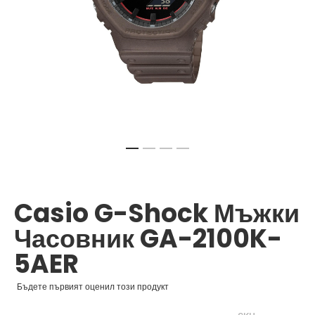
Преминете
към
началото
Casio G-Shock Мъжки
на
галерия
Часовник GA-2100K-
със
снимки
5AER
Бъдете първият оценил този продукт