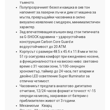
тъмното.
Полупрозрачният безел и каишка в сив тон
напомнят за лазерни лъчи и дим от машина за
мъгла, превръщайки часовника в силно
визуално изявление с модерен, минималистичен
характер.
Зад впечатляващия външен вид стои типичната
за G-SHOCK здравина – удароустойчива
конструкция Carbon Core Guard и
водоустойчивост до 20 АТМ.
Корпусът с размери 48.5 х 45.4 х 11.8 мм и тегло
51 гр осигурява комфорт при ежедневно носене,
а функционалността е на високо ниво: световно
време с 31 часови зони, 1/100-секунден
хронометър, таймер до 24 часа, пет аларми и
двойно LED осветление Super Illuminator за
отлична четимост.
Часовникът предлага аналогово-дигитално
отчитане, 12/24-часов формат и точност +/-15
секунди на месец, захранван от батерии с
приблизителен живот от 3 години.
Механизъм Кварц