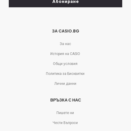
Абониране
се
отпишете!
ЗА CASIO.BG
За нас
История на CASIO
Общи условия
Политика за Бисквитки
Лични данни
ВРЪЗКА С НАС
Пишете ни
Чести Въпроси