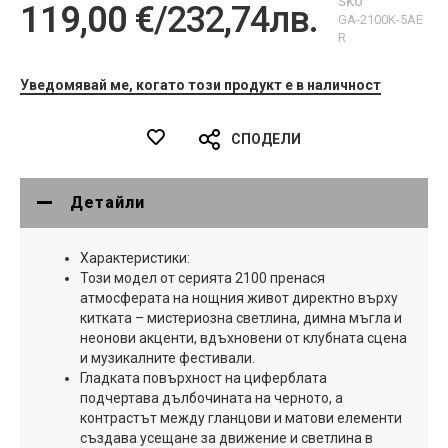
SKU
119,00 €
/
232,74лв.
GA-2100K-5AE
R
Уведомявай ме, когато този продукт е в наличност
СПОДЕЛИ
Детайли
Характеристики:
Този модел от серията 2100 пренася
атмосферата на нощния живот директно върху
китката – мистериозна светлина, димна мъгла и
неонови акценти, вдъхновени от клубната сцена
и музикалните фестивали.
Гладката повърхност на циферблата
подчертава дълбочината на черното, а
контрастът между гланцови и матови елементи
създава усещане за движение и светлина в