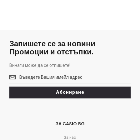
Запишете се за новини
Промоции и отстъпки.
Винаги може да се отпишете!
Винаги
може
да
Абониране
се
отпишете!
ЗА CASIO.BG
За нас