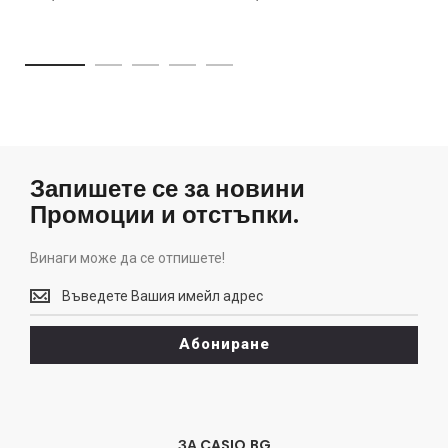
Запишете се за новини
Промоции и отстъпки.
Винаги може да се отпишете!
Винаги
може
да
Абониране
се
отпишете!
ЗА CASIO.BG