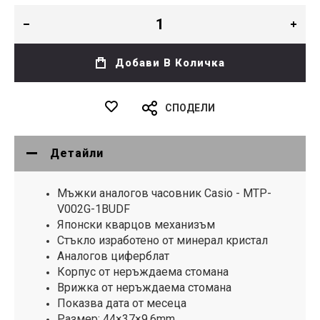
Добави В Количка
СПОДЕЛИ
Детайли
Мъжки аналогов часовник Casio - MTP-
V002G-1BUDF
Японски кварцов механизъм
Стъкло изработено от минерал кристал
Аналогов циферблат
Корпус от неръждаема стомана
Врижка от неръждаема стомана
Показва дата от месеца
Размер: 44×37×9.6mm