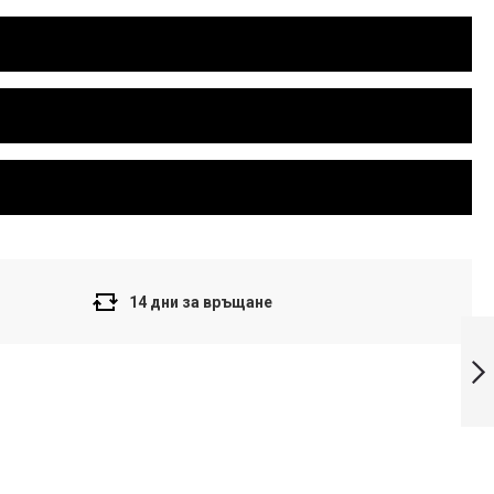
14 дни за връщане
Casio Colection
Дамски
часовник LTP-
V300D-1AUDF
Напред