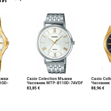
ъжки
Casio Colection Мъжки
Casio Col
1GD-
Часовник MTP-B110D-7AVDF
Часовник
83,85 €
88,96 €