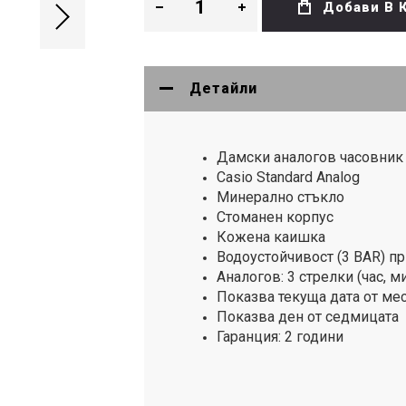
Добави В 
Детайли
Дамски аналогов часовник 
Casio Standard Analog
Минерално стъкло
Стоманен корпус
Кожена каишка
Водоустойчивост (3 BAR) п
Аналогов: 3 стрелки (час, м
Показва текуща дата от ме
Показва ден от седмицата
Гаранция: 2 години