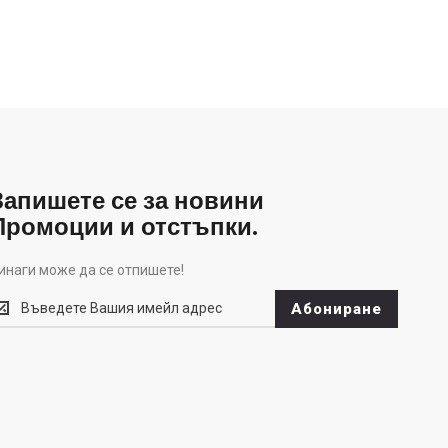
Запишете се за новини
Промоции и отстъпки.
инаги може да се отпишете!
инаги
Абониране
оже
а
е
тпишете!