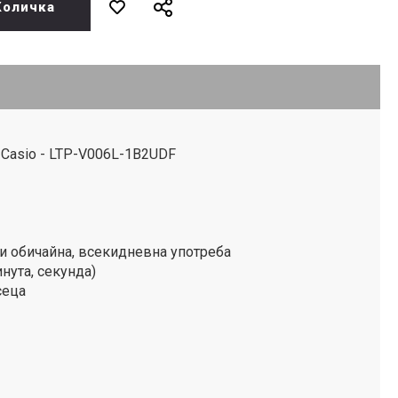
Количка
Casio - LTP-V006L-1B2UDF
ри обичайна, всекидневна употреба
инута, секунда)
сеца