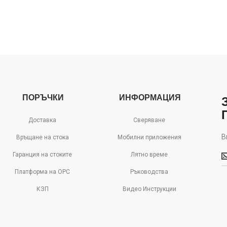
ПОРЪЧКИ
ИНФОРМАЦИЯ
Доставка
Сверяване
В
Връщане на стока
Мобилни приложения
В
Гаранция на стоките
Лятно време
м
д
Платформа на ОРС
Ръководства
с
КЗП
Видео Инструкции
о