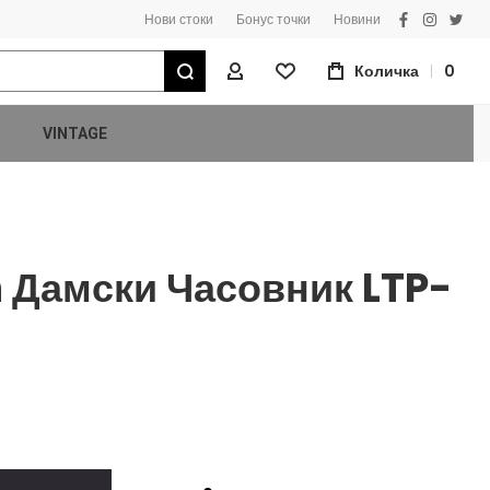
Нови стоки
Бонус точки
Новини
facebook
instagra
twitt
Търсене
Количка
0
Моят Профил
VINTAGE
n Дамски Часовник LTP-