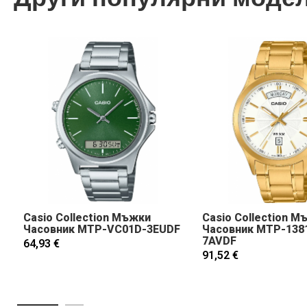
Casio Collection Мъжки
Casio Collection М
Часовник MTP-VC01D-3EUDF
Часовник MTP-138
7AVDF
64,93 €
91,52 €