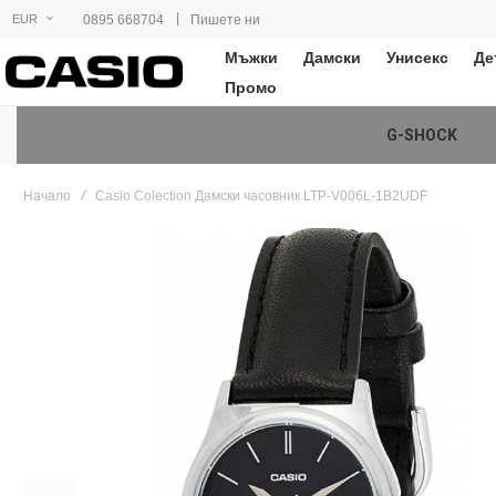
|
0895 668704
Пишете ни
EUR
Мъжки
Дамски
Унисекс
Де
Промо
G-SHOCK
Начало
Casio Colection Дамски часовник LTP-V006L-1B2UDF
Преминете
към
края
на
галерията
на
изображенията