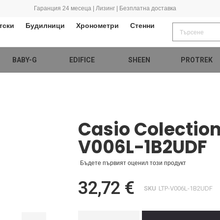
Гаранция 24 месеца | Лизинг | Безплатна доставка
тски
Будилници
Хронометри
Стенни
BABY-G
EDIFICE
SHEEN
PROTREK
Casio Colectio
V006L-1B2UDF
Бъдете първият оценил този продукт
32,72 €
SKU
LTP-V006L-1B2UDF