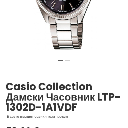
Преминете
към
началото
Casio Collection
на
галерия
Дамски Часовник LTP-
със
снимки
1302D-1A1VDF
Бъдете първият оценил този продукт