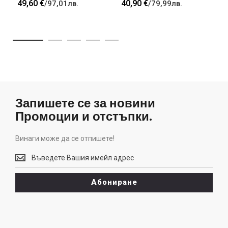
49,60 €
40,90 €
/
97,01лв.
/
79,99лв.
Запишете се за новини
Промоции и отстъпки.
Винаги може да се отпишете!
Винаги
може
да
Абониране
се
отпишете!