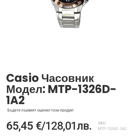
Преминете
към
началото
Casio Часовник
на
галерия
Модел: MTP-1326D-
със
снимки
1A2
Бъдете първият оценил този продукт
65,45 €
/
128,01лв.
SKU
MTP-1326D-1A2