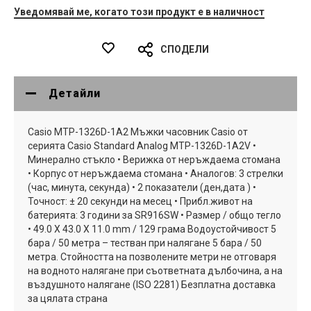
Уведомявай ме, когато този продукт е в наличност
СПОДЕЛИ
Детайли
Casio MTP-1326D-1A2 Мъжки часовник Casio от
серията Casio Standard Analog MTP-1326D-1A2V •
Минерално стъкло • Верижка от неръждаема стомана
• Корпус от неръждаема стомана • Аналогов: 3 стрелки
(час, минута, секунда) • 2 показатели (ден,дата ) •
Точност: ± 20 секунди на месец • Прибл.живот на
батерията: 3 години за SR916SW • Размер / общо тегло
• 49.0 X 43.0 X 11.0 mm / 129 грама Водоустойчивост 5
бара / 50 метра – тестван при налягане 5 бара / 50
метра. Стойността на позволените метри не отговаря
на водното налягане при съответната дълбочина, а на
въздушното налягане (ISO 2281) Безплатна доставка
за цялата страна