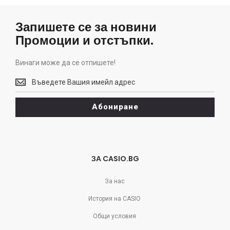
Запишете се за новини
Промоции и отстъпки.
Винаги може да се отпишете!
Винаги
може
да
Абониране
се
отпишете!
ЗА CASIO.BG
За нас
История на CASIO
Общи условия