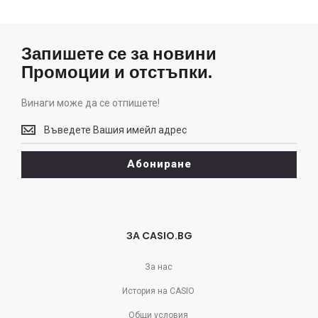
Запишете се за новини
Промоции и отстъпки.
Винаги може да се отпишете!
Винаги
може
да
Абониране
се
отпишете!
ЗА CASIO.BG
За нас
История на CASIO
Общи условия