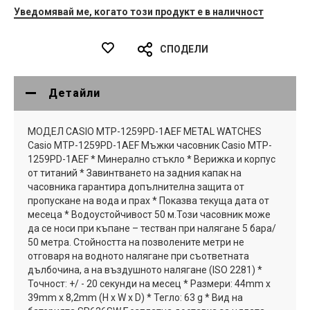
Уведомявай ме, когато този продукт е в наличност
СПОДЕЛИ
Детайли
МОДЕЛ CASIO MTP-1259PD-1AEF METAL WATCHES
Casio MTP-1259PD-1AEF Мъжки часовник Casio MTP-
1259PD-1AEF * Минерално стъкло * Верижка и корпус
от титаний * Завинтването на задния капак на
часовника гарантира допълнителна защита от
пропускане на вода и прах * Показва текуща дата от
месеца * Водоустойчивост 50 м.Този часовник може
да се носи при къпане – тестван при налягане 5 бара/
50 метра. Стойността на позволените метри не
отговаря на водното налягане при съответната
дълбочина, а на въздушното налягане (ISO 2281) *
Точност: +/ - 20 секунди на месец * Размери: 44mm x
39mm x 8,2mm (H x W x D) * Тегло: 63 g * Вид на