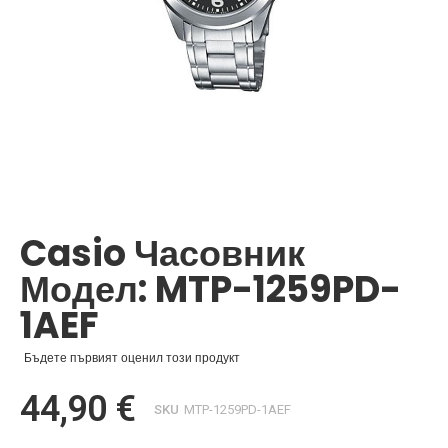
Преминете
към
началото
Casio Часовник
на
галерия
Модел: MTP-1259PD-
със
снимки
1AEF
Бъдете първият оценил този продукт
44,90 €
SKU
MTP-1259PD-1AEF