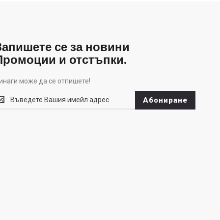
Запишете се за новини
Промоции и отстъпки.
инаги може да се отпишете!
инаги
Абониране
оже
а
е
тпишете!