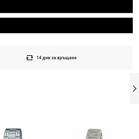
14 дни за връщане
Casio часовник
Модел: EF-324D-
7AVDF
Напред