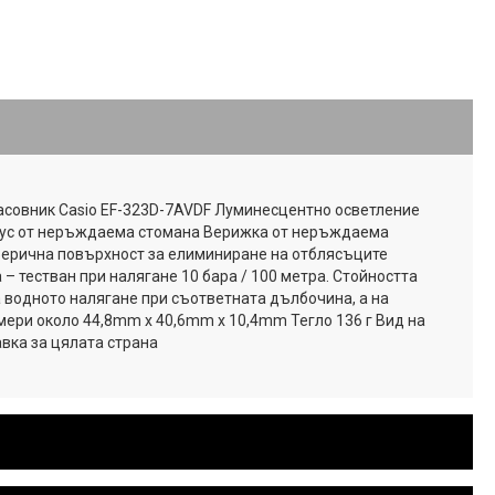
часовник Casio EF-323D-7AVDF Луминесцентно осветление
пус от неръждаема стомана Верижка от неръждаема
ферична повърхност за елиминиране на отблясъците
 – тестван при налягане 10 бара / 100 метра. Стойността
а водното налягане при съответната дълбочина, а на
мери около 44,8mm x 40,6mm x 10,4mm Тегло 136 г Вид на
вка за цялата страна