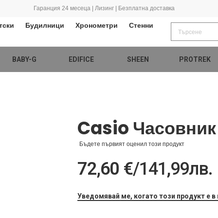
Гаранция 24 месеца | Лизинг | Безплатна доставка
тски
Будилници
Хронометри
Стенни
BABY-G
EDIFICE
SHEEN
PROTREK
Casio Часовник
Бъдете първият оценил този продукт
72,60 €
/
141,99лв.
Уведомявай ме, когато този продукт е в