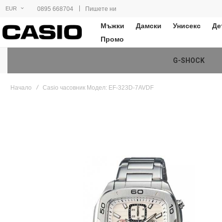
|
0895 668704
Пишете ни
EUR
Мъжки
Дамски
Унисекс
Де
Промо
G-SHOCK
Начало
Casio часовник Модел: EF-323D-7AVDF
Преминете
към
края
на
галерията
на
изображенията