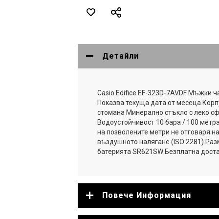
Детайли
Casio Edifice EF-323D-7AVDF Мъжки 
Показва текуща дата от месеца Кор
стомана Минерално стъкло с леко с
Водоустойчивост 10 бара / 100 метра
на позволените метри не отговаря н
въздушното налягане (ISO 2281) Раз
батерията SR621SW Безплатна доста
Повече Информация