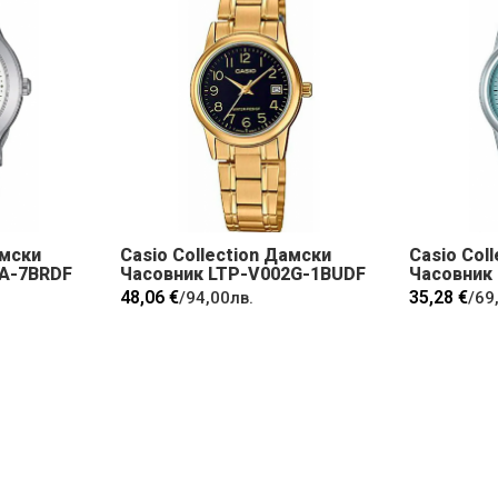
амски
Casio Collection Дамски
Casio Col
8A-7BRDF
Часовник LTP-V002G-1BUDF
Часовник
48,06 €
35,28 €
/
94,00лв.
/
69