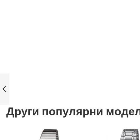
Casio часовник
Модел: EF-323D-
2AVDF
Назад
Други популярни моде