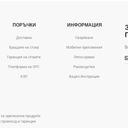
ПОРЪЧКИ
ИНФОРМАЦИЯ
Доставка
Сверяване
В
Връщане на стока
Мобилни приложения
В
Гаранция на стоките
Лятно време
м
д
Платформа на ОРС
Ръководства
с
КЗП
Видео Инструкции
о
 за оригинални продукти.
н произход и гаранция.