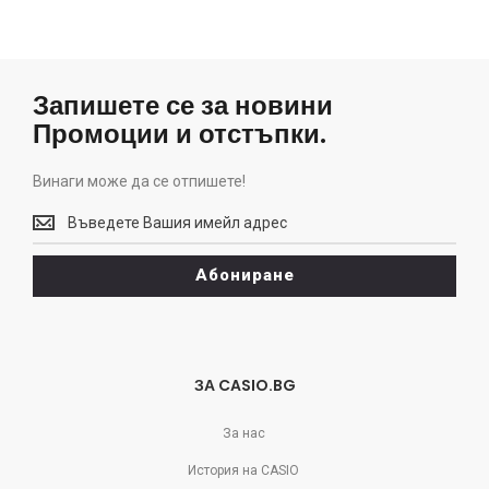
Запишете се за новини
Промоции и отстъпки.
Винаги може да се отпишете!
Винаги
може
да
Абониране
се
отпишете!
ЗА CASIO.BG
За нас
История на CASIO