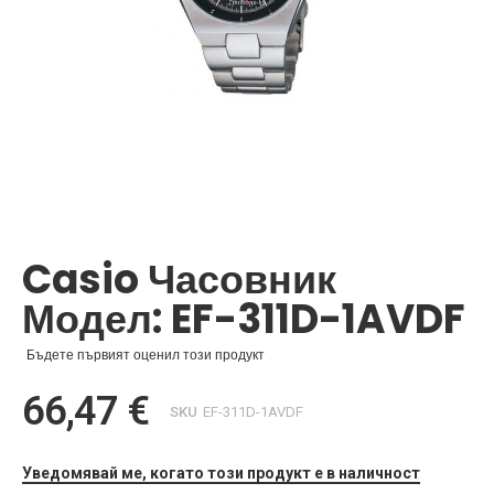
Преминете
към
началото
Casio Часовник
на
галерия
Модел: EF-311D-1AVDF
със
снимки
Бъдете първият оценил този продукт
66,47 €
SKU
EF-311D-1AVDF
Уведомявай ме, когато този продукт е в наличност