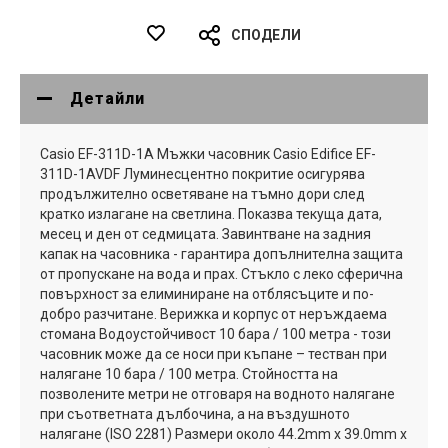
СПОДЕЛИ
Детайли
Casio EF-311D-1A Мъжки часовник Casio Edifice EF-
311D-1AVDF Луминесцентно покритие осигурява
продължително осветяване на тъмно дори след
кратко излагане на светлина. Показва текуща дата,
месец и ден от седмицата. Завинтване на задния
капак на часовника - гарантира допълнителна защита
от пропускане на вода и прах. Стъкло с леко сферична
повърхност за елиминиране на отблясъците и по-
добро разчитане. Верижка и корпус от неръждаема
стомана Водоустойчивост 10 бара / 100 метра - този
часовник може да се носи при къпане – тестван при
налягане 10 бара / 100 метра. Стойността на
позволените метри не отговаря на водното налягане
при съответната дълбочина, а на въздушното
налягане (ISO 2281) Размери около 44.2mm x 39.0mm x