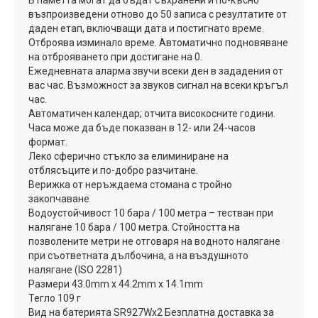
възпроизведени отново до 50 записа с резултатите от
даден етап, включващи дата и постигнато време.
Отброява изминало време. Автоматично подновяване
на отброяването при достигане на 0.
Ежедневната аларма звучи всеки ден в зададения от
вас час. Възможност за звуков сигнал на всеки кръгъл
час.
Автоматичен календар; отчита високосните години.
Часа може да бъде показван в 12- или 24-часов
формат.
Леко сферично стъкло за елиминиране на
отблясъците и по-добро разчитане.
Верижка от неръждаема стомана с тройно
закопчаване
Водоустойчивост 10 бара / 100 метра – тестван при
налягане 10 бара / 100 метра. Стойността на
позволените метри не отговаря на водното налягане
при съответната дълбочина, а на въздушното
налягане (ISO 2281)
Размери 43.0mm x 44.2mm x 14.1mm
Тегло 109 г
Вид на батерията SR927Wx2 Безплатна доставка за