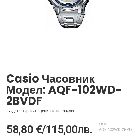
Преминете
към
началото
Casio Часовник
на
галерия
Модел: AQF-102WD-
със
снимки
2BVDF
Бъдете първият оценил този продукт
SKU
58,80 €
/
115,00лв.
AQF-102WD-2BVD
F