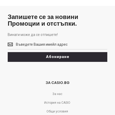
Запишете се за новини
Промоции и отстъпки.
Винаги може да се отпишете!
Винаги
може
да
Абониране
се
отпишете!
ЗА CASIO.BG
За нас
История на CASIO
Общи условия