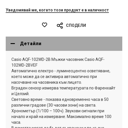
Уведомявай ме, когато този продукт е в наличност
СПОДЕЛИ
Детайли
Casio AQF-102WD-2B Мъжки часовник Casio AQF-
102WD-2BVEF
Автоматично електро - луминесцентно осветяване,
което може да се активира автоматично при
насочване на часовника към лицето.
Вграден сензор измерва температурата по Фаренхайт
и Целзий.
Световно време - показва едновременно часа в 50
различни градове (30 часови зони) на света.
Хронометър (1/100 – 100ч). Звукови сигнали при
начало и край на измерване. Максимално време 100
часа.
В паметта могат да бъдат съхранени и по-късно