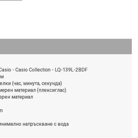
sio - Casio Collection - LQ-139L-2BDF
ъм
лки (час, минута, секунда)
мерен материал (плексиглас)
ерен материал
mm
инимално напръскване с вода