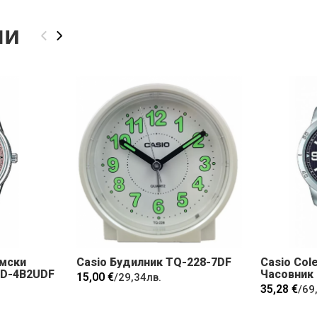
ли
‹
›
амски
Casio Будилник TQ-228-7DF
Casio Col
5D-4B2UDF
Часовник
15,00 €
/
29,34лв.
35,28 €
/
69