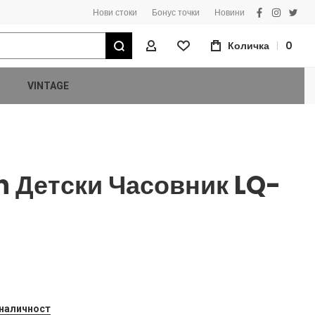
Нови стоки
Бонус точки
Новини
facebook
instagra
twitt
Търсене
Количка
0
Моят Профил
VINTAGE
n Детски Часовник LQ-
 наличност