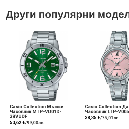
Други популярни моде
Casio Collection Мъжки
Casio Collection Д
Часовник MTP-VD01D-
Часовник LTP-V00
3BVUDF
38,35 €
/
75,01лв.
50,62 €
/
99,00лв.