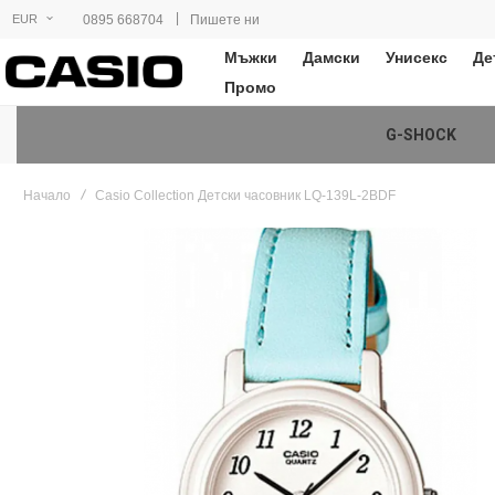
|
0895 668704
Пишете ни
EUR
Мъжки
Дамски
Унисекс
Де
Промо
G-SHOCK
Начало
Casio Collection Детски часовник LQ-139L-2BDF
Преминете
към
края
на
галерията
на
изображенията