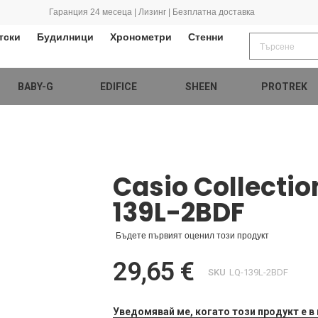
Гаранция 24 месеца | Лизинг | Безплатна доставка
тски
Будилници
Хронометри
Стенни
BABY-G
EDIFICE
SHEEN
PROTREK
Casio Collectio
139L-2BDF
Бъдете първият оценил този продукт
29,65 €
SKU
LQ-139L-2BDF
Уведомявай ме, когато този продукт е в