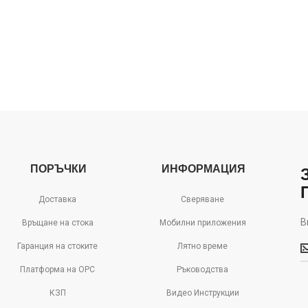
ПОРЪЧКИ
ИНФОРМАЦИЯ
Доставка
Сверяване
В
Връщане на стока
Мобилни приложения
В
Гаранция на стоките
Лятно време
м
д
Платформа на ОРС
Ръководства
с
КЗП
Видео Инструкции
о