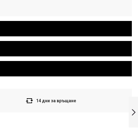
Casio Collection
14 дни за връщане
Детски часовник
LA-20WH-8ADF
Напред