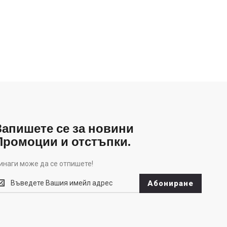
Запишете се за новини
Промоции и отстъпки.
инаги може да се отпишете!
инаги
Абониране
оже
а
е
тпишете!