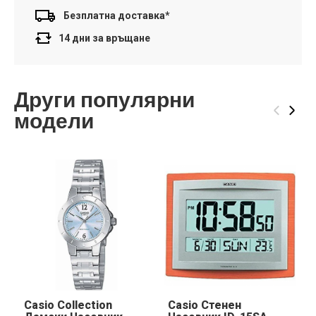
Безплатна доставка*
14 дни за връщане
Други популярни
‹
›
модели
Casio Collection
Casio Стенен