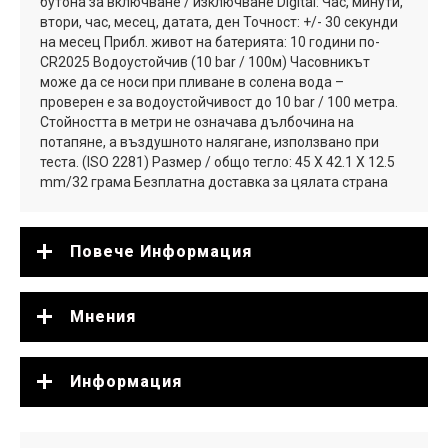
бутона за включване / изключване Digital: Час, минути,
втори, час, месец, датата, ден Точност: +/- 30 секунди
на месец Прибл. живот на батерията: 10 години по-
CR2025 Водоустойчив (10 bar / 100м) Часовникът
може да се носи при пливане в солена вода –
проверен е за водоустойчивост до 10 bar / 100 метра.
Стойността в метри не означава дълбочина на
потапяне, а въздушното налягане, използвано при
теста. (ISO 2281) Размер / общо тегло: 45 X 42.1 X 12.5
mm/32 грама Безплатна доставка за цялата страна
Повече Информация
Мнения
Информация