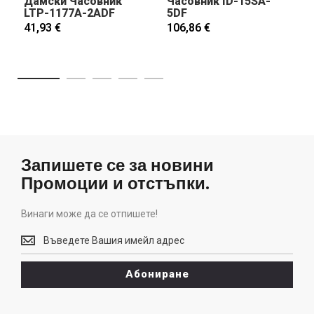
Дамски Часовник
Часовник ID-15SA-
LTP-1177A-2ADF
5DF
41,93 €
106,86 €
Запишете се за новини
Промоции и отстъпки.
Винаги може да се отпишете!
Винаги
може
да
Абониране
се
отпишете!