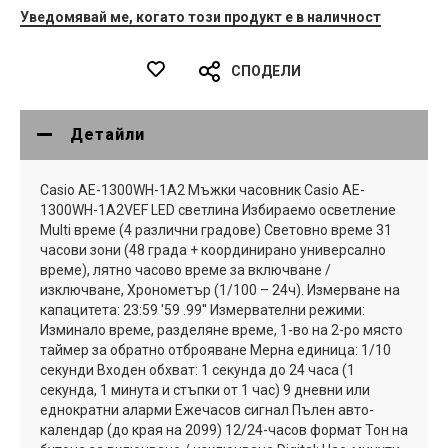
Уведомявай ме, когато този продукт е в наличност
СПОДЕЛИ
Детайли
Casio AE-1300WH-1A2 Мъжки часовник Casio AE-
1300WH-1A2VEF LED светлина Избираемо осветление
Multi време (4 различни градове) Световно време 31
часови зони (48 града + координирано универсално
време), лятно часово време за включване /
изключване, Хронометър (1/100 – 24ч). Измерване на
капацитета: 23:59 '59 .99'' Измервателни режими:
Изминало време, разделяне време, 1-во на 2-ро място
таймер за обратно отброяване Мерна единица: 1/10
секунди Входен обхват: 1 секунда до 24 часа (1
секунда, 1 минута и стъпки от 1 час) 9 дневни или
еднократни аларми Ежечасов сигнал Пълен авто-
календар (до края на 2099) 12/24-часов формат Тон на