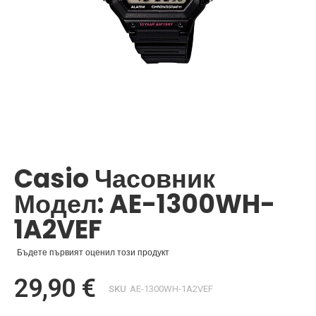
Преминете
към
началото
Casio Часовник
на
галерия
Модел: AE-1300WH-
със
снимки
1A2VEF
Бъдете първият оценил този продукт
29,90 €
SKU
AE-1300WH-1A2VEF