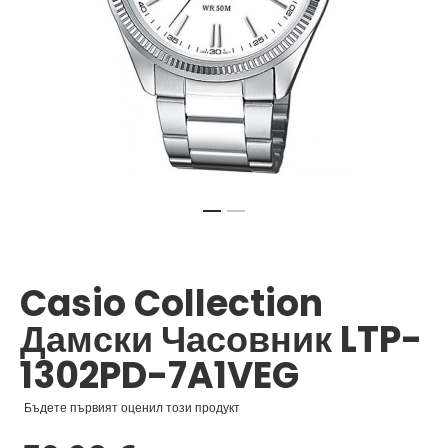
Преминете
към
началото
Casio Collection
на
галерия
Дамски Часовник LTP-
със
снимки
1302PD-7A1VEG
Бъдете първият оценил този продукт