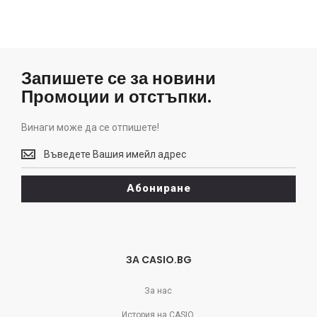
Запишете се за новини
Промоции и отстъпки.
Винаги може да се отпишете!
Винаги
може
да
Абониране
се
отпишете!
ЗА CASIO.BG
За нас
История на CASIO