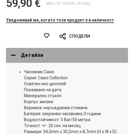
59,90 €
SKU
LTP-1302PD-7A1VEG
Уведомявай ме, когато този продукт е в наличност
СПОДЕЛИ
Детайли
Часовник Casio
Серия: Casio Collection
Осветен нео дисплей
Показване на дата
Минерално стъкло
Корпус: месинг
Верижка: неръждаема стомана
Батерия: захранва часовника 3 години
Водоустойчивост: 5 Bar/50 метра
Точност: +/- 20 сек. на месец
Размери: 34,5mm x 30,2mm x 8,7mm (H x W x D)