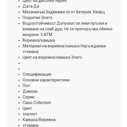
Цвят на дисплея Черен
Дата Да
Механизъм Задвижва се от батерия. Кварц
Покритие Злато
Водоустойчивост Допускат се леки пръски и
взимане на слаб душ. Не се препоръчва обилно
мокрене. 5 ATM
Верижка/каишка
Материал на верижка/каишка Неръждаема
стомана
Цвят на верижка/каишка Злато
Спецификация
Основни характеристики
Пол
Дамски
Серии
Casio Collection
Цвят
златист
Каишка/Верижка
стомана