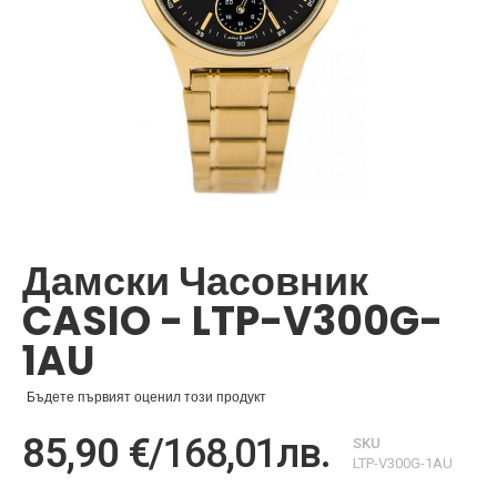
Преминете
към
началото
Дамски Часовник
на
галерия
CASIO - LTP-V300G-
със
снимки
1AU
Бъдете първият оценил този продукт
85,90 €
/
168,01лв.
SKU
LTP-V300G-1AU