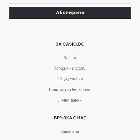
може
да
Абониране
се
отпишете!
ЗА CASIO.BG
За нас
История на CASIO
Общи условия
Политика за Бисквитки
Лични данни
ВРЪЗКА С НАС
Пишете ни