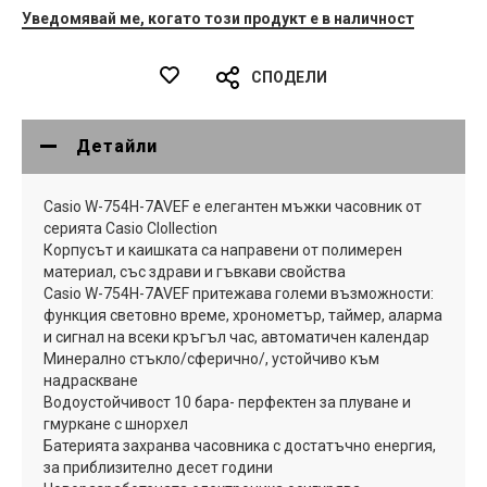
Уведомявай ме, когато този продукт е в наличност
СПОДЕЛИ
Детайли
Casio W-754H-7AVEF е елегантен мъжки часовник от
серията Casio CIollection
Корпусът и каишката са направени от полимерен
материал, със здрави и гъвкави свойства
Casio W-754H-7AVEF притежава големи възможности:
функция световно време, хронометър, таймер, аларма
и сигнал на всеки кръгъл час, автоматичен календар
Минерално стъкло/сферично/, устойчиво към
надраскване
Водоустойчивост 10 бара- перфектен за плуване и
гмуркане с шнорхел
Батерията захранва часовника с достатъчно енергия,
за приблизително десет години