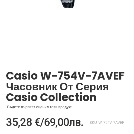
Преминете
към
началото
Casio W-754V-7AVEF
на
галерия
Часовник От Серия
със
снимки
Casio Collection
Бъдете първият оценил този продукт
35,28 €
/
69,00лв.
SKU
W-754V-7AVEF