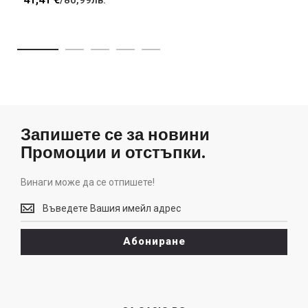
Запишете се за новини
Промоции и отстъпки.
Винаги може да се отпишете!
Винаги
може
да
Абониране
се
отпишете!