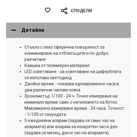
СПОДЕЛИ
Детайли
Стъкло с леко сферична повърхност за
елиминиране на отблясъците и по-добро
разчитане
Каишка от полимерен материал
LED осветяване - за осветяване на циферблата
се използва светодиод
Двойно време - показва едновременно часа в
два различни часови пояса
Хронометър 1/100 - 24 ч. Точно измерване на
изминало време само с натискането на бутон.
Максимално измервано време - 24 часа. Точност
- 1/100 от секундата
5 ежедневни аларми (задава се само час на
алармата) или аларма за конкретен час и ден
(задава се месец, ден и час на алармата).