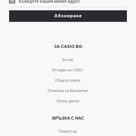
може
да
Абониране
се
отпишете!
ЗА CASIO.BG
За нас
История на CASIO
Общи условия
Политика за Бисквитки
Лични данни
ВРЪЗКА С НАС
Пишете ни