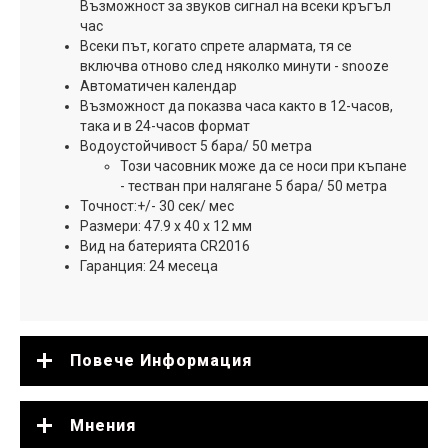
Възможност за звуков сигнал на всеки кръгъл
час
Всеки път, когато спрете алармата, тя се
включва отново след няколко минути - snooze
Автоматичен календар
Възможност да показва часа както в 12-часов,
така и в 24-часов формат
Водоустойчивост 5 бара/ 50 метра
Този часовник може да се носи при къпане
- тестван при налягане 5 бара/ 50 метра
Точност:+/- 30 сек/ мес
Размери: 47.9 x 40 x 12 мм
Вид на батерията CR2016
Гаранция: 24 месеца
Повече Информация
Мнения