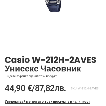
Преминете
към
началото
Casio W-212H-2AVES
на
галерия
Унисекс Часовник
със
снимки
Бъдете първият оценил този продукт
44,90 €
/
87,82лв.
SKU
W-212H-2AVES
Уведомявай ме, когато този продукт е в наличност