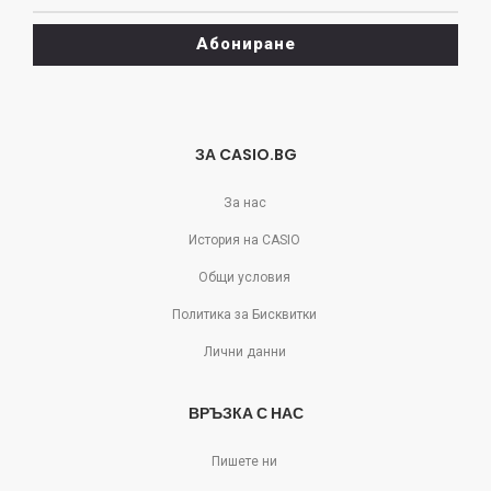
може
да
Абониране
се
отпишете!
ЗА CASIO.BG
За нас
История на CASIO
Общи условия
Политика за Бисквитки
Лични данни
ВРЪЗКА С НАС
Пишете ни