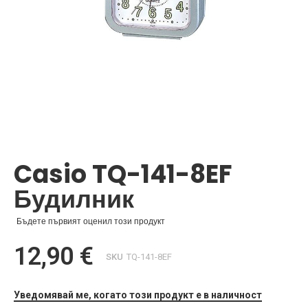
Преминете
към
началото
Casio TQ-141-8EF
на
галерия
Будилник
със
снимки
Бъдете първият оценил този продукт
12,90 €
SKU
TQ-141-8EF
Уведомявай ме, когато този продукт е в наличност