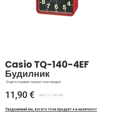
Преминете
към
началото
Casio TQ-140-4EF
на
галерия
Будилник
със
снимки
Бъдете първият оценил този продукт
11,90 €
SKU
TQ-140-4EF
Уведомявай ме, когато този продукт е в наличност