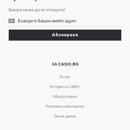
Винаги може да се отпишете!
Винаги
може
да
Абониране
се
отпишете!
ЗА CASIO.BG
За нас
История на CASIO
Общи условия
Политика за Бисквитки
Лични данни