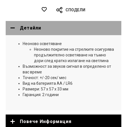
СПОДЕЛИ
Детайли
Неоново осветяване
Неоново покритие на стрелките осигурява
продължително осветяване на тъмно
дори след кратко излагане на светлина
Възможност за звуков сигнал в определено от
вас време
Точност: +/-20 сек/ мес
Вид на батерията AA / LR6
Размери: 57 x 57 x 33 мм
Гаранция: 2 години
Повече Информация